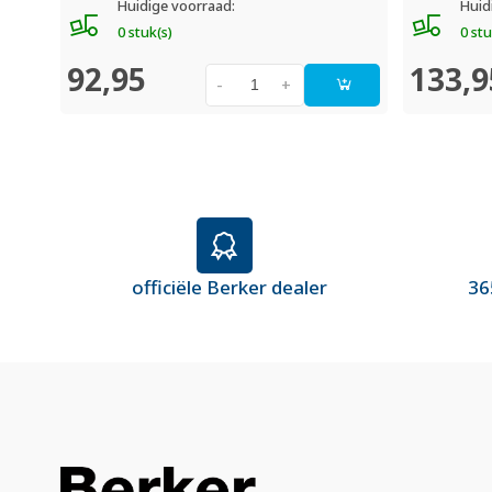
Huidige voorraad:
Huid
0 stuk(s)
0 stu
92,95
133,9
-
+
officiële Berker dealer
36