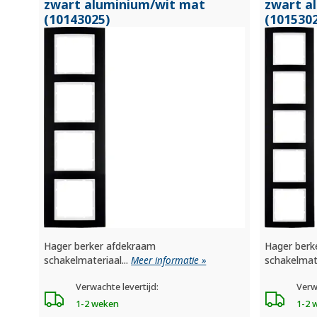
zwart aluminium/
wit mat
zwart a
(10143025)
(101530
Hager berker afdekraam
Hager berk
schakelmateriaal...
Meer informatie »
schakelmate
Verwachte levertijd:
Verw
1-2 weken
1-2 