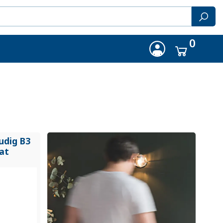
0
udig B3
at