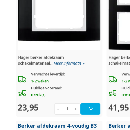
Hager berker afdekraam
Hager berk
schakelmateriaal...
Meer informatie »
schakelmate
Verwachte levertijd:
Verw
1-2 weken
1-2 
Huidige voorraad:
Huid
0 stuk(s)
0 stu
23,95
41,95
-
+
Berker afdekraam 4-voudig B3
Berker 