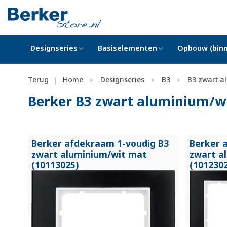
Designseries
Basiselementen
Opbouw (binn
Terug
Home
Designseries
B3
B3 zwart a
|
Berker B3 zwart aluminium/w
Berker afdekraam 1-voudig B3
Berker 
zwart aluminium/
wit mat
zwart a
(10113025)
(101230