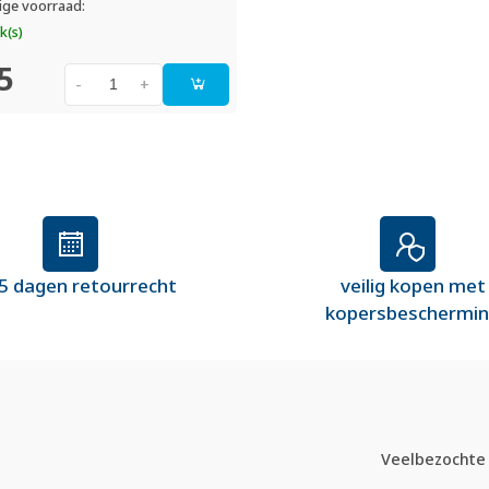
ige voorraad:
k(s)
5
-
+
5 dagen retourrecht
veilig kopen met
kopersbeschermi
Veelbezochte 