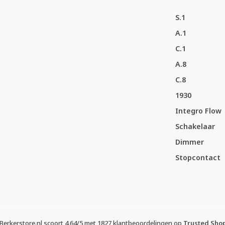
S.1
A.1
C.1
A.8
C.8
1930
Integro Flow
Schakelaar
Dimmer
Stopcontact
Berkerstore.nl
scoort
4.64
/
5
met
1827
klantbeoordelingen op
Trusted Sho