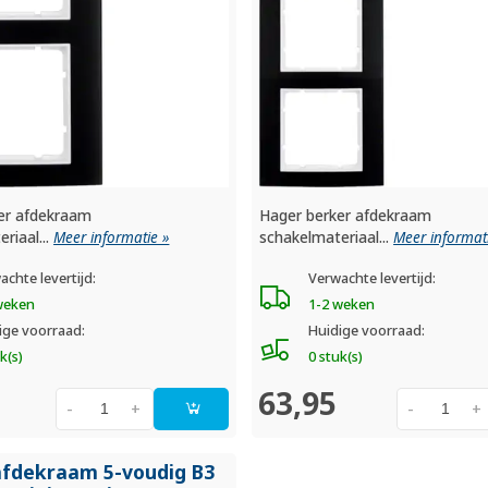
er afdekraam
Hager berker afdekraam
riaal...
Meer informatie »
schakelmateriaal...
Meer informat
achte levertijd:
Verwachte levertijd:
weken
1-2 weken
ige voorraad:
Huidige voorraad:
k(s)
0 stuk(s)
63,95
-
+
-
+
afdekraam 5-voudig B3