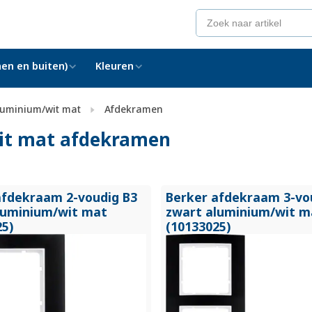
en en buiten)
Kleuren
luminium/wit mat
Afdekramen
it mat afdekramen
afdekraam 2-voudig B3
Berker afdekraam 3-vo
luminium/
wit mat
zwart aluminium/
wit m
25)
(10133025)