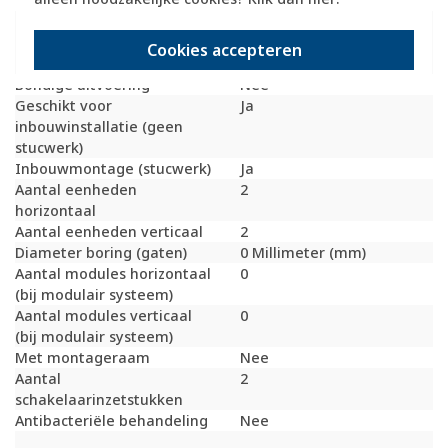
Geschikt voor wandgoot
Ja
Geschikt voor
Ja
inbouwinstallatie
Cookies accepteren
(stucwerk)
Bondige uitvoering
Nee
Geschikt voor
Ja
inbouwinstallatie (geen
stucwerk)
Inbouwmontage (stucwerk)
Ja
Aantal eenheden
2
horizontaal
Aantal eenheden verticaal
2
Diameter boring (gaten)
0 Millimeter (mm)
Aantal modules horizontaal
0
(bij modulair systeem)
Aantal modules verticaal
0
(bij modulair systeem)
Met montageraam
Nee
Aantal
2
schakelaarinzetstukken
Antibacteriële behandeling
Nee