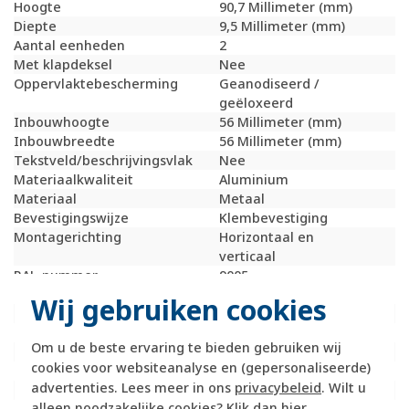
Hoogte
90,7 Millimeter (mm)
Diepte
9,5 Millimeter (mm)
Aantal eenheden
2
Met klapdeksel
Nee
Oppervlaktebescherming
Geanodiseerd /
geëloxeerd
Inbouwhoogte
56 Millimeter (mm)
Inbouwbreedte
56 Millimeter (mm)
Tekstveld/beschrijvingsvlak
Nee
Materiaalkwaliteit
Aluminium
Materiaal
Metaal
Bevestigingswijze
Klembevestiging
Montagerichting
Horizontaal en
verticaal
RAL-nummer
9005
(vergelijkbaar)
Wij gebruiken cookies
Slagvastheid
IK07
Beschermingsgraad (IP)
IP20
Om u de beste ervaring te bieden gebruiken wij
Geschikt voor vloerpot
Nee
cookies voor websiteanalyse en (gepersonaliseerde)
Transparant
Nee
advertenties. Lees meer in ons
privacybeleid
. Wilt u
Uitvoering oppervlakte
Mat
alleen noodzakelijke cookies? Klik dan
hier
.