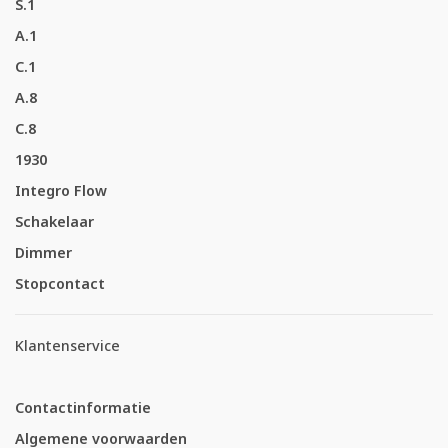
S.1
A.1
C.1
A.8
C.8
1930
Integro Flow
Schakelaar
Dimmer
Stopcontact
Klantenservice
Contactinformatie
Algemene voorwaarden