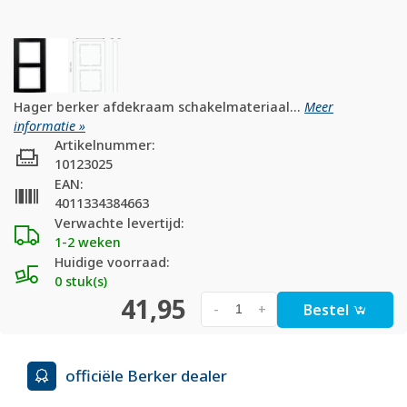
Hager berker afdekraam schakelmateriaal...
Meer
informatie »
Artikelnummer:
10123025
EAN:
4011334384663
Verwachte levertijd:
1-2 weken
Huidige voorraad:
0 stuk(s)
41,95
Bestel
-
+
officiële Berker dealer