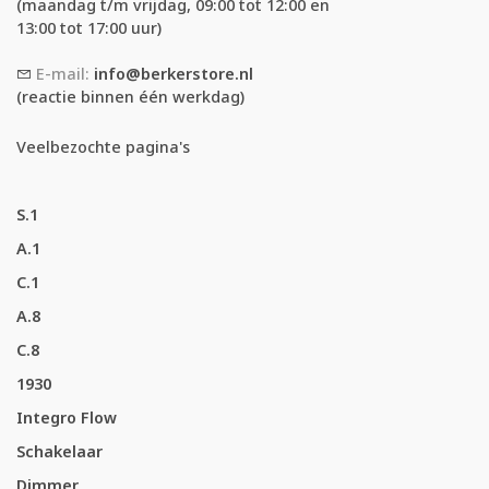
(maandag t/m vrijdag, 09:00 tot 12:00 en
13:00 tot 17:00 uur)
E-mail:
info@berkerstore.nl
(reactie binnen één werkdag)
Veelbezochte pagina's
S.1
A.1
C.1
A.8
C.8
1930
Integro Flow
Schakelaar
Dimmer