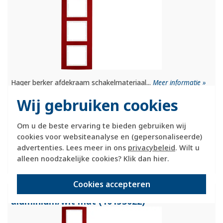
Hager berker afdekraam schakelmateriaal...
Meer informatie »
Wij gebruiken cookies
Verwachte levertijd:
1-2 weken
Om u de beste ervaring te bieden gebruiken wij
Huidige voorraad:
cookies voor websiteanalyse en (gepersonaliseerde)
0 stuk(s)
advertenties. Lees meer in ons
privacybeleid
. Wilt u
92,95
alleen noodzakelijke cookies? Klik dan
hier
.
-
+
Cookies accepteren
Berker afdekraam 5-voudig B3 rood
aluminium/
wit mat (10153022)