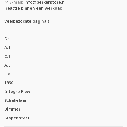
E-mail:
info@berkerstore.nl
(reactie binnen één werkdag)
Veelbezochte pagina's
S.1
A.1
C.1
A.8
C.8
1930
Integro Flow
Schakelaar
Dimmer
Stopcontact