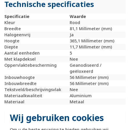
Technische specificaties
Specificatie
Waarde
Kleur
Rood
Breedte
81,1 Millimeter (mm)
Halogeenvrij
Ja
Hoogte
365,1 Millimeter (mm)
Diepte
11,7 Millimeter (mm)
Aantal eenheden
5
Met klapdeksel
Nee
Oppervlaktebescherming
Geanodiseerd /
geëloxeerd
Inbouwhoogte
56 Millimeter (mm)
Inbouwbreedte
56 Millimeter (mm)
Tekstveld/beschrijvingsvlak
Nee
Materiaalkwaliteit
Aluminium
Materiaal
Metaal
Bevestigingswijze
Klembevestiging
Montagerichting
Horizontaal en
Wij gebruiken cookies
verticaal
RAL-nummer
3003
Om u de beste ervaring te bieden gebruiken wij