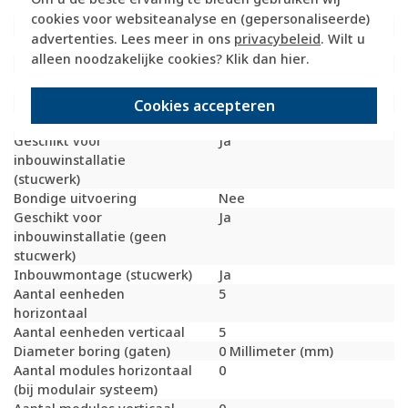
(vergelijkbaar)
cookies voor websiteanalyse en (gepersonaliseerde)
Slagvastheid
IK07
advertenties. Lees meer in ons
privacybeleid
. Wilt u
Beschermingsgraad (IP)
IP20
alleen noodzakelijke cookies? Klik dan
hier
.
Geschikt voor vloerpot
Nee
Transparant
Nee
Uitvoering oppervlakte
Mat
Cookies accepteren
Geschikt voor wandgoot
Ja
Geschikt voor
Ja
inbouwinstallatie
(stucwerk)
Bondige uitvoering
Nee
Geschikt voor
Ja
inbouwinstallatie (geen
stucwerk)
Inbouwmontage (stucwerk)
Ja
Aantal eenheden
5
horizontaal
Aantal eenheden verticaal
5
Diameter boring (gaten)
0 Millimeter (mm)
Aantal modules horizontaal
0
(bij modulair systeem)