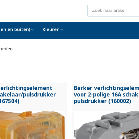
en en buiten)
Kleuren
nheden
verlichtingselement
Berker verlichtingsele
hakelaar/
pulsdrukker
voor 2-polige 16A schak
167504)
pulsdrukker (160002)