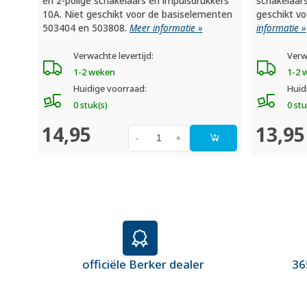
en 2-polige schakelaars en impulsdrukkers
schakelaars
10A. Niet geschikt voor de basiselementen
geschikt v
503404 en 503808.
Meer informatie »
informatie »
Verwachte levertijd:
Verw
1-2 weken
1-2 
Huidige voorraad:
Huid
0 stuk(s)
0 stu
14,95
13,95
-
+
officiële Berker dealer
36