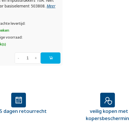
 en impulsdrukkers 10A. Niet
oor basiselement 503808.
Meer
achte levertijd:
weken
ige voorraad:
k(s)
-
+
5 dagen retourrecht
veilig kopen met
kopersbeschermi