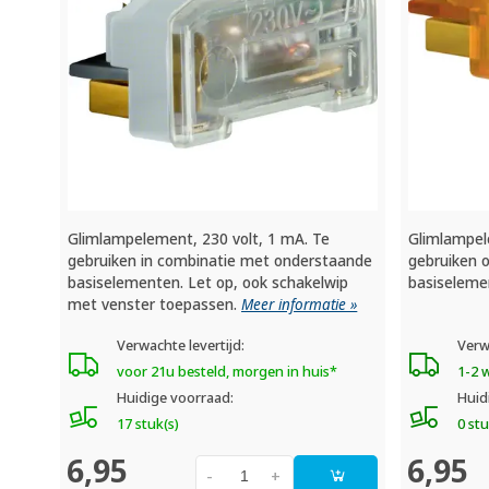
Glimlampelement, 230 volt, 1 mA. Te
Glimlampel
gebruiken in combinatie met onderstaande
gebruiken 
basiselementen. Let op, ook schakelwip
basiseleme
met venster toepassen.
Meer informatie »
Verwachte levertijd:
Verw
voor 21u besteld, morgen in huis*
1-2 
Huidige voorraad:
Huid
17 stuk(s)
0 stu
6,95
6,95
-
+