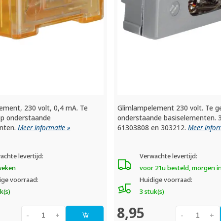
ement, 230 volt, 0,4 mA. Te
Glimlampelement 230 volt. Te g
op onderstaande
onderstaande basiselementen. 
nten.
Meer informatie »
61303808 en 303212.
Meer infor
achte levertijd:
Verwachte levertijd:
weken
voor 21u besteld, morgen i
ige voorraad:
Huidige voorraad:
k(s)
3 stuk(s)
8,95
-
+
-
+