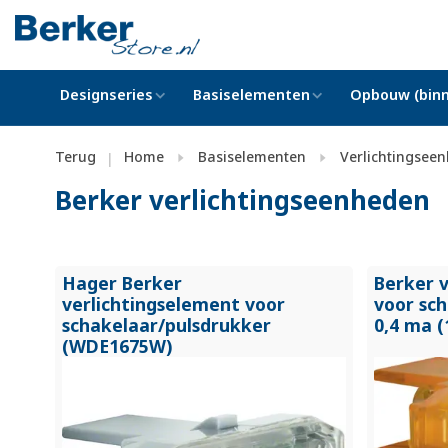
Designseries
Basiselementen
Opbouw (binn
Terug
Home
Basiselementen
Verlichtingsee
|
Berker verlichtingseenheden
Hager Berker
Berker 
verlichtingselement voor
voor sc
schakelaar/
pulsdrukker
0,4 ma (
(WDE1675W)