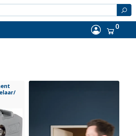
0
ment
elaar/