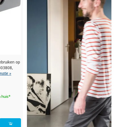
ebruiken op
303808,
matie »
n huis*