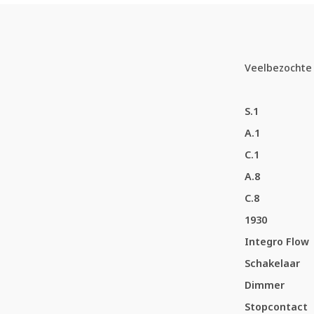
Veelbezochte 
S.1
A.1
C.1
A.8
C.8
1930
Integro Flow
Schakelaar
Dimmer
Stopcontact