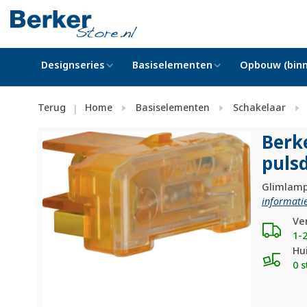
Designseries
Basiselementen
Opbouw (binn
Terug
Home
Basiselementen
Schakelaar
|
Berk
puls
Glimlamp
informatie
Ve
1-
Hu
0 s