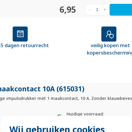
6,95
-
+
5 dagen retourrecht
veilig kopen met
kopersbeschermin
aakcontact 10A (615031)
ge impulsdrukker met 1 maakcontact, 10 A. Zonder klauwbeves
Huidige voorraad:
0 stuk(s)
Wij gebruiken cookies