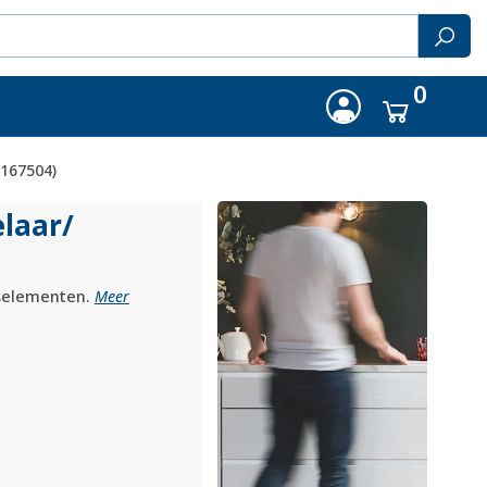
0
(167504)
elaar/
iselementen.
Meer