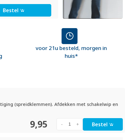
Bestel
voor 21u besteld, morgen in
g
huis*
tiging (spreidklemmen). Afdekken met schakelwip en
9,95
Bestel
-
+