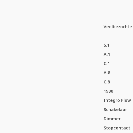
Veelbezochte 
S.1
A.1
C.1
A.8
C.8
1930
Integro Flow
Schakelaar
Dimmer
Stopcontact