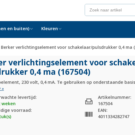
en en buiten)
Kleuren
Berker verlichtingselement voor schakelaar/pulsdrukker 0,4 ma 
er verlichtingselement voor schak
drukker 0,4 ma (167504)
element, 230 volt, 0,4 mA. Te gebruiken op onderstaande bas
 »
rwachte levertijd:
Artikelnummer:
2 weken
167504
idige voorraad:
EAN:
tuk(s)
4011334282747