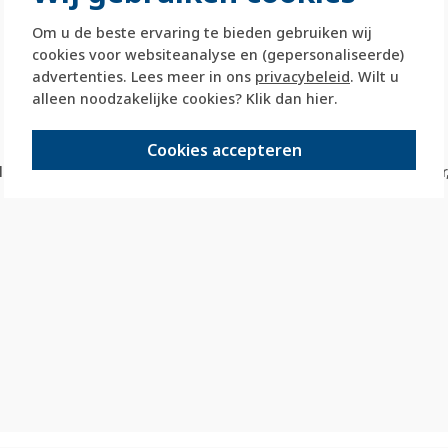
Om u de beste ervaring te bieden gebruiken wij
cookies voor websiteanalyse en (gepersonaliseerde)
advertenties. Lees meer in ons
privacybeleid
. Wilt u
alleen noodzakelijke cookies? Klik dan
hier
.
Cookies accepteren
elaar 10 A of voor impulsdrukker en meervoudige impulsdrukker,