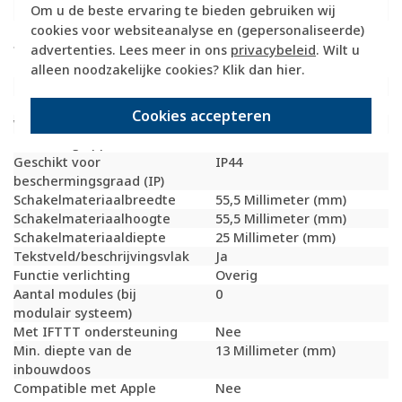
Om u de beste ervaring te bieden gebruiken wij
(vergelijkbaar)
cookies voor websiteanalyse en (gepersonaliseerde)
Schakelstroom voor
10 Schakelstroom voor
fluorescentielampen
fluorescentielampen
advertenties. Lees meer in ons
privacybeleid
. Wilt u
(AX)
alleen noodzakelijke cookies? Klik dan
hier
.
Drukvlakschakelaar
Nee
Slagvastheid
IK05
Cookies accepteren
Wasmachineschakelaar
Nee
Uitvoering oppervlakte
Mat
Geschikt voor
IP44
beschermingsgraad (IP)
Schakelmateriaalbreedte
55,5 Millimeter (mm)
Schakelmateriaalhoogte
55,5 Millimeter (mm)
Schakelmateriaaldiepte
25 Millimeter (mm)
Tekstveld/beschrijvingsvlak
Ja
Functie verlichting
Overig
Aantal modules (bij
0
modulair systeem)
Met IFTTT ondersteuning
Nee
Min. diepte van de
13 Millimeter (mm)
inbouwdoos
Compatible met Apple
Nee