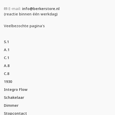
E-mail:
info@berkerstore.nl
(reactie binnen één werkdag)
Veelbezochte pagina's
S.1
A.1
C.1
A.8
C.8
1930
Integro Flow
Schakelaar
Dimmer
Stopcontact