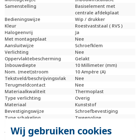
Samenstelling
Basiselement met
centrale afdekplaat
Bedieningswijze
Wip / drukker
Kleur
Roestvaststaal ( RVS )
Halogeenvrij
Ja
Met montageplaat
Nee
Aansluitwijze
Schroefklem
Verlichting
Nee
Oppervlaktebescherming
Gelakt
Inbouwdiepte
10 Millimeter (mm)
Nom. (meet)stroom
10 Ampère (A)
Tekstveld/beschrijvingsvlak
Nee
Terugmeldcontact
Nee
Materiaalkwaliteit
Thermoplast
Type verlichting
Overig
Materiaal
Kunststof
Bevestigingswijze
Schroefbevestiging
Type schakeling
Tweepolige
schakelaar
Wij gebruiken cookies
Aantal wippen
1
RAL-nummer
9022