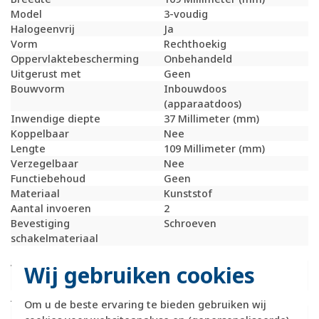
Model
3-voudig
Halogeenvrij
Ja
Vorm
Rechthoekig
Oppervlaktebescherming
Onbehandeld
Uitgerust met
Geen
Bouwvorm
Inbouwdoos
(apparaatdoos)
Inwendige diepte
37 Millimeter (mm)
Koppelbaar
Nee
Lengte
109 Millimeter (mm)
Verzegelbaar
Nee
Functiebehoud
Geen
Materiaal
Kunststof
Aantal invoeren
2
Bevestiging
Schroeven
schakelmateriaal
Dekselbevestiging
Niet van toepassing
Wij gebruiken cookies
Voor aantal
2
inbouwsokkels
Armatuurhaakbevestiging
Nee
Om u de beste ervaring te bieden gebruiken wij
Max. aderdoorsnede
2,5 Vierkante millimeter