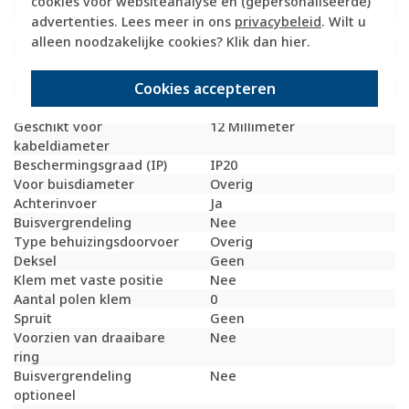
cookies voor websiteanalyse en (gepersonaliseerde)
(mm²)
advertenties. Lees meer in ons
privacybeleid
. Wilt u
Met afscherming
Nee
alleen noodzakelijke cookies? Klik dan
hier
.
Met nagelstrip
Nee
Met schroeven
Nee
Cookies accepteren
Luchtdicht
Nee
Diepte
39 Millimeter
Geschikt voor
12 Millimeter
kabeldiameter
Beschermingsgraad (IP)
IP20
Voor buisdiameter
Overig
Achterinvoer
Ja
Buisvergrendeling
Nee
Type behuizingsdoorvoer
Overig
Deksel
Geen
Klem met vaste positie
Nee
Aantal polen klem
0
Spruit
Geen
Voorzien van draaibare
Nee
ring
Buisvergrendeling
Nee
optioneel