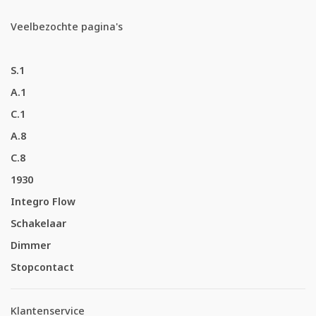
Veelbezochte pagina's
S.1
A.1
C.1
A.8
C.8
1930
Integro Flow
Schakelaar
Dimmer
Stopcontact
Klantenservice