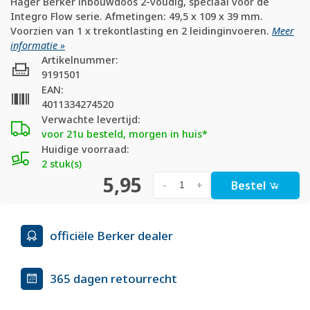
Hager Berker inbouwdoos 2-voudig, speciaal voor de
Integro Flow serie. Afmetingen: 49,5 x 109 x 39 mm.
Voorzien van 1 x trekontlasting en 2 leidinginvoeren.
Meer
informatie »
Artikelnummer:
9191501
EAN:
4011334274520
Verwachte levertijd:
voor 21u besteld, morgen in huis*
Huidige voorraad:
2 stuk(s)
5,95
Bestel
-
+
officiële Berker dealer
365 dagen retourrecht