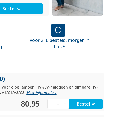
Bestel
voor 21u besteld, morgen in
g
huis*
0)
. Voor gloeilampen, HV-/LV-halogeen en dimbare HV-
es A1/C1/A8/C8.
Meer informatie »
80,95
Bestel
-
+