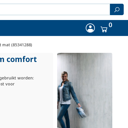
0
t mat (85341288)
1m comfort
gebruikt worden:
ost voor