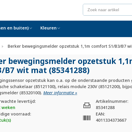
en en buiten)
Kleuren
Berker bewegingsmelder opzetstuk 1,1m comfort S1/B3/B7 wi
er bewegingsmelder opzetstuk 1,
3/
B7 wit mat (85341288)
gingssensor opzetstuk kan o.a. op de onderstaande producten 
sche schakelaar (85121100), relais module 230V (85121200), bijp
smelder (85320100).
Meer informatie »
rwachte levertijd:
Artikelnummer:
2 weken
85341288
idige voorraad:
EAN:
tuk(s)
4011334373667