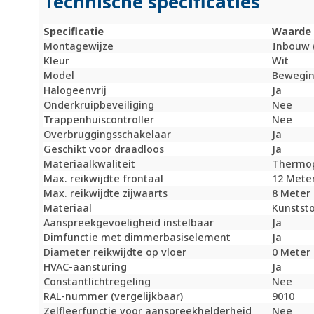
Technische specificaties
Specificatie
Waarde
Montagewijze
Inbouw 
Kleur
Wit
Model
Bewegin
Halogeenvrij
Ja
Onderkruipbeveiliging
Nee
Trappenhuiscontroller
Nee
Overbruggingsschakelaar
Ja
Geschikt voor draadloos
Ja
Materiaalkwaliteit
Thermop
Max. reikwijdte frontaal
12 Mete
Max. reikwijdte zijwaarts
8 Meter 
Materiaal
Kunstst
Aanspreekgevoeligheid instelbaar
Ja
Dimfunctie met dimmerbasiselement
Ja
Diameter reikwijdte op vloer
0 Meter 
HVAC-aansturing
Ja
Constantlichtregeling
Nee
RAL-nummer (vergelijkbaar)
9010
Zelfleerfunctie voor aanspreekhelderheid
Nee