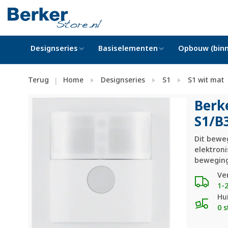
Designseries
Basiselementen
Opbouw (binn
Terug
Home
Designseries
S1
S1 wit mat
|
Berk
S1/
B
Dit bewe
elektroni
beweging
Ve
1-
Hu
0 s