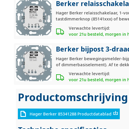
Berker relaisschakela
Hager Berker relaisschakelaar, 1-v
tastdimmerknop (85141xxx) of beweg
Verwachte levertijd:
voor 21u besteld, morgen in 
Berker bijpost 3-dra
Hager Berker bewegingsmelder-bijpo
of dimmerbasiselement). Af te dek
Verwachte levertijd:
voor 21u besteld, morgen in 
Productomschrijving
Hager Berker 85341288 Productdatablad