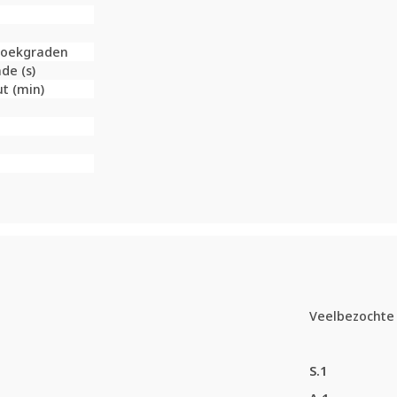
 Hoekgraden
de (s)
t (min)
Veelbezochte 
S.1