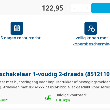
122,95
-
+
5 dagen retourrecht
veilig kopen met
kopersbeschermin
schakelaar 1-voudig 2-draads (8512110
laar met bijpostingang voor impulsdrukker of bewegingsmelder
g. Afdekken met 85141xxx of 85341xxx. Niet geschikt voor seri
Huidige voorraad:
huis*
1 stuk(s)