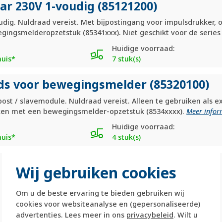
ar 230V 1-voudig (85121200)
oudig. Nuldraad vereist. Met bijpostingang voor impulsdrukker,
ingsmelderopzetstuk (85341xxx). Niet geschikt voor de series
Huidige voorraad:
huis*
7 stuk(s)
ads voor bewegingsmelder (85320100)
st / slavemodule. Nuldraad vereist. Alleen te gebruiken als e
ken met een bewegingsmelder-opzetstuk (8534xxxx).
Meer infor
Huidige voorraad:
huis*
4 stuk(s)
Wij gebruiken cookies
Om u de beste ervaring te bieden gebruiken wij
cookies voor websiteanalyse en (gepersonaliseerde)
advertenties. Lees meer in ons
privacybeleid
. Wilt u