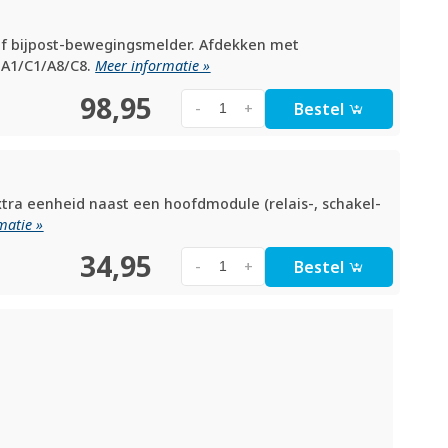
 of bijpost-bewegingsmelder. Afdekken met
 A1/C1/A8/C8.
Meer informatie »
98,95
Bestel
-
+
xtra eenheid naast een hoofdmodule (relais-, schakel-
matie »
34,95
Bestel
-
+