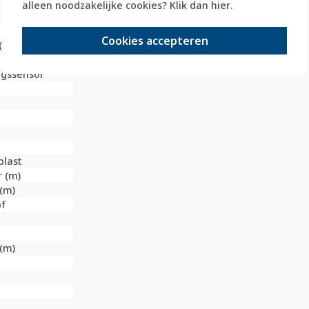
alleen noodzakelijke cookies? Klik dan
hier
.
Cookies accepteren
(stucwerk)
gssensor
last
r (m)
(m)
of
(m)