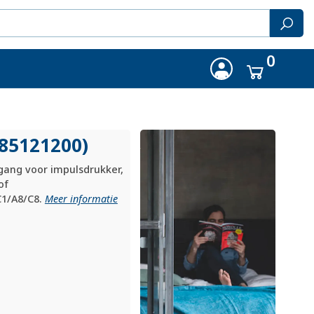
0
(85121200)
ngang voor impulsdrukker,
of
C1/A8/C8.
Meer informatie