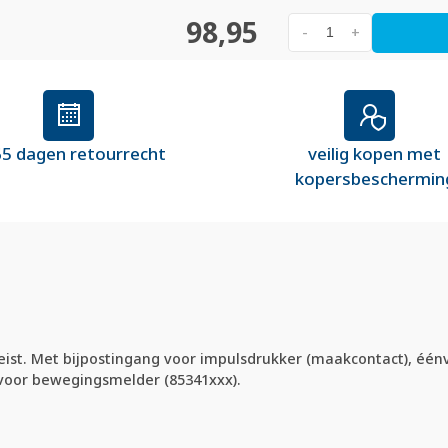
98,95
-
+
5 dagen retourrecht
veilig kopen met
kopersbeschermin
reist. Met bijpostingang voor impulsdrukker (maakcontact), één
voor bewegingsmelder (85341xxx).