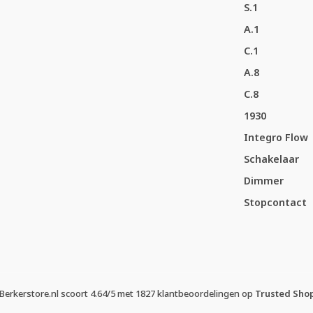
S.1
A.1
C.1
A.8
C.8
1930
Integro Flow
Schakelaar
Dimmer
Stopcontact
Berkerstore.nl
scoort
4.64
/
5
met
1827
klantbeoordelingen op
Trusted Sho