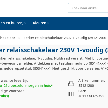
en en buiten)
Kleuren
chakelaar
Berker relaisschakelaar 230V 1-voudig (85121200)
er relaisschakelaar 230V 1-voudig 
ker relaisschakelaar, 1-voudig. Nuldraad vereist. Met bijposti
st-bewegingsmelder. Afdekken met tastdimmerknop (85141xxx) 
smelderopzetstuk (85341xxx). Niet geschikt voor de series A1/
rwachte levertijd:
Artikelnummer:
or 21u besteld, morgen in huis*
85121200
idige voorraad:
EAN:
tuk(s)
4011334375968