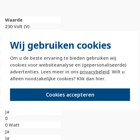
Waarde
230 Volt (V)
Inbouw (stucwerk)
Basiselement
Wij gebruiken cookies
Overig
Relais en HVAC-relais
Om u de beste ervaring te bieden gebruiken wij
Overig
cookies voor websiteanalyse en (gepersonaliseerde)
10 Ampère (A)
advertenties. Lees meer in ons
privacybeleid
. Wilt u
1
alleen noodzakelijke cookies? Klik dan
hier
.
50 - 60 Hertz
Overig
Overig
Cookies accepteren
Klauwbevestiging
Nee
Ja
0
0 Watt
Ja
Ja