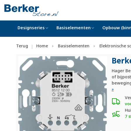
Designseries
Basiselementen
Opbouw (binn
Terug
Home
Basiselementen
Elektronische s
|
Berk
Hager Ber
of bijpo
beweging
»
Ve
vo
Hu
7 s