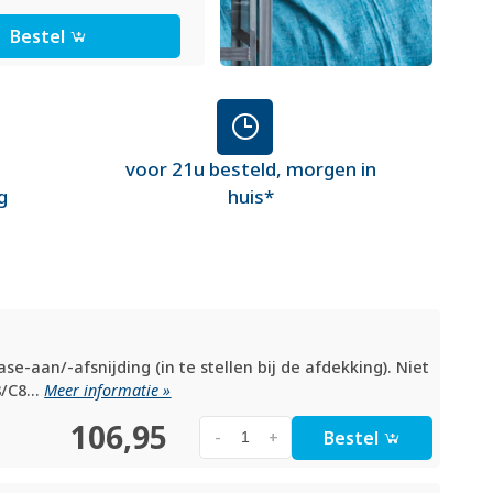
Bestel
voor 21u besteld, morgen in
g
huis*
-aan/-afsnijding (in te stellen bij de afdekking). Niet
/C8...
Meer informatie »
106,95
Bestel
-
+