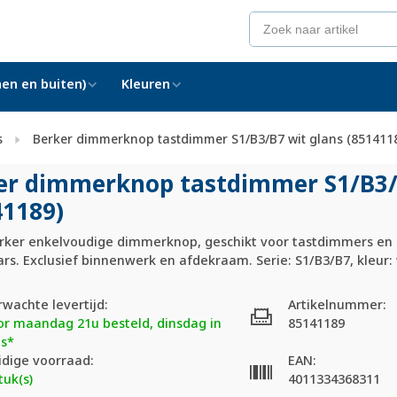
en en buiten)
Kleuren
s
Berker dimmerknop tastdimmer S1/B3/B7 wit glans (851411
er dimmerknop tastdimmer S1/
B3
41189)
rker enkelvoudige dimmerknop, geschikt voor tastdimmers en 
rs. Exclusief binnenwerk en afdekraam. Serie: S1/B3/B7, kleur: 
rwachte levertijd:
Artikelnummer:
or maandag 21u besteld, dinsdag in
85141189
is*
idige voorraad:
EAN:
tuk(s)
4011334368311