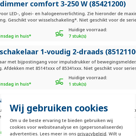
tdimmer comfort 3-250 W (85421200)
or LED-, gloei- en halogeenverlichting. Zie hieronder de maxi
ing. Geschikt voor wisselschakeling*. Niet geschikt voor de ser
Huidige voorraad:
nsdag in huis*
7 stuk(s)
schakelaar 1-voudig 2-draads (8512110
laar met bijpostingang voor impulsdrukker of bewegingsmelder
g. Afdekken met 85141xxx of 85341xxx. Niet geschikt voor seri
Huidige voorraad:
nsdag in huis*
1 stuk(s)
ar 230V 1-voudig (85121200)
Wij gebruiken cookies
oudig. Nuldraad vereist. Met bijpostingang voor impulsdrukker,
ingsmelderopzetstuk (85341xxx). Niet geschikt voor de series
Om u de beste ervaring te bieden gebruiken wij
Huidige voorraad:
cookies voor websiteanalyse en (gepersonaliseerde)
nsdag in huis*
7 stuk(s)
advertenties. Lees meer in ons
privacybeleid
. Wilt u