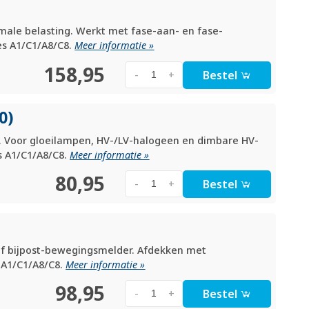
male belasting. Werkt met fase-aan- en fase-
ies A1/C1/A8/C8.
Meer informatie »
158,95
Bestel
-
+
0)
. Voor gloeilampen, HV-/LV-halogeen en dimbare HV-
es A1/C1/A8/C8.
Meer informatie »
80,95
Bestel
-
+
 of bijpost-bewegingsmelder. Afdekken met
 A1/C1/A8/C8.
Meer informatie »
98,95
Bestel
-
+