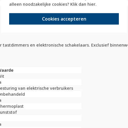
alleen noodzakelijke cookies? Klik dan
hier
.
Cookies accepteren
tastdimmers en elektronische schakelaars. Exclusief binnenwer
Waarde
it
a
esturing van elektrische verbruikers
nbehandeld
a
hermoplast
unststof
a