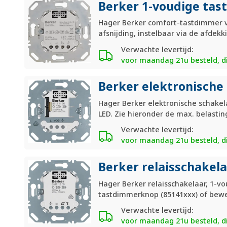
Berker 1-voudige tas
Hager Berker comfort-tastdimmer vo
afsnijding, instelbaar via de afdekk
Verwachte levertijd:
voor maandag 21u besteld, di
Berker elektronische 
Hager Berker elektronische schake
LED. Zie hieronder de max. belastin
Verwachte levertijd:
voor maandag 21u besteld, di
Berker relaisschakela
Hager Berker relaisschakelaar, 1-v
tastdimmerknop (85141xxx) of beweg
Verwachte levertijd:
voor maandag 21u besteld, di