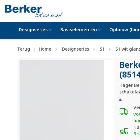
Designseries
Basiselementen
Opbouw (binn
Terug
Home
Designseries
S1
S1 wit glan
|
Berk
(851
Hager Be
schakelaa
»
Ve
vo
hu
Hu
3 s