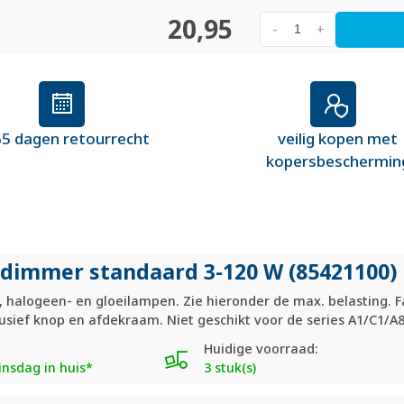
20,95
-
+
5 dagen retourrecht
veilig kopen met
kopersbeschermin
tdimmer standaard 3-120 W (85421100)
halogeen- en gloeilampen. Zie hieronder de max. belasting. Fase
lusief knop en afdekraam. Niet geschikt voor de series A1/C1/A8
Huidige voorraad:
nsdag in huis*
3 stuk(s)