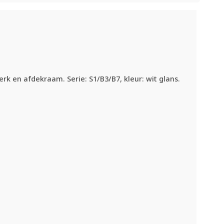
k en afdekraam. Serie: S1/B3/B7, kleur: wit glans.