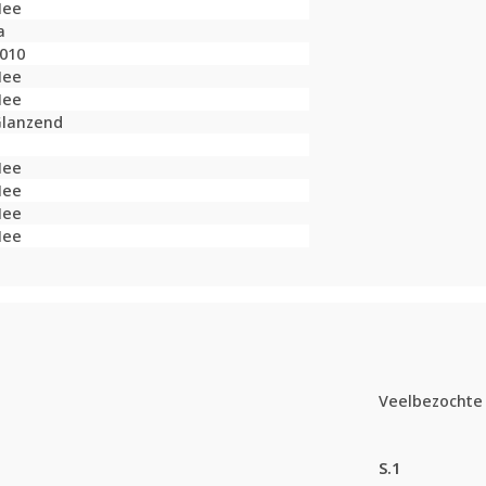
Nee
a
010
Nee
Nee
lanzend
Nee
Nee
Nee
Nee
Veelbezochte 
S.1