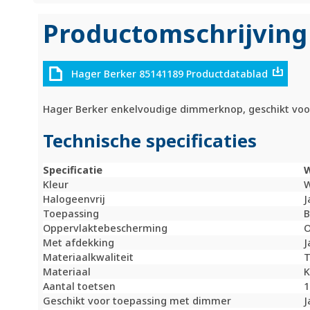
Productomschrijving
Hager Berker 85141189 Productdatablad
Hager Berker enkelvoudige dimmerknop, geschikt voor 
Technische specificaties
Specificatie
Kleur
W
Halogeenvrij
J
Toepassing
B
Oppervlaktebescherming
O
Met afdekking
J
Materiaalkwaliteit
T
Materiaal
K
Aantal toetsen
1
Geschikt voor toepassing met dimmer
J