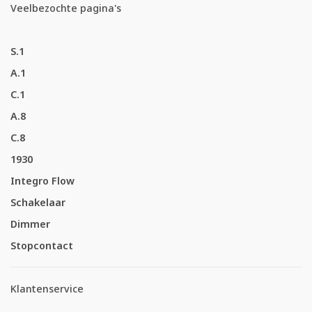
Veelbezochte pagina's
S.1
A.1
C.1
A.8
C.8
1930
Integro Flow
Schakelaar
Dimmer
Stopcontact
Klantenservice