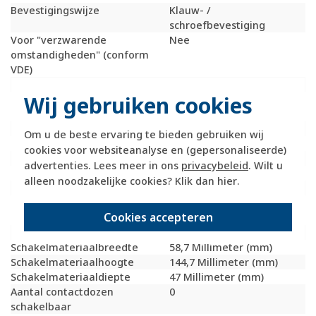
Bevestigingswijze
Klauw- /
schroefbevestiging
Voor "verzwarende
Nee
omstandigheden" (conform
VDE)
Opdruk/indicatie
Geen
Wij gebruiken cookies
RAL-nummer
1013
(vergelijkbaar)
Slagvastheid
IK02
Om u de beste ervaring te bieden gebruiken wij
Transparant
Nee
cookies voor websiteanalyse en (gepersonaliseerde)
Uitvoering oppervlakte
Glanzend
advertenties. Lees meer in ons
privacybeleid
. Wilt u
Met glaszekering
Nee
alleen noodzakelijke cookies? Klik dan
hier
.
Met doorlusvoorziening
Nee
Geschikt voor
IP20
Cookies accepteren
beschermingsgraad (IP)
Fase-aftakking
Geen
Schakelmateriaalbreedte
58,7 Millimeter (mm)
Schakelmateriaalhoogte
144,7 Millimeter (mm)
Schakelmateriaaldiepte
47 Millimeter (mm)
Aantal contactdozen
0
schakelbaar