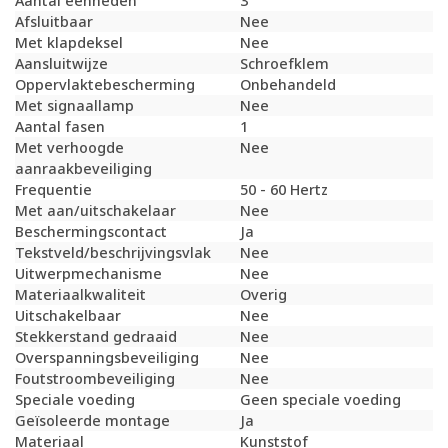
Aantal eenheden
3
Afsluitbaar
Nee
Met klapdeksel
Nee
Aansluitwijze
Schroefklem
Oppervlaktebescherming
Onbehandeld
Met signaallamp
Nee
Aantal fasen
1
Met verhoogde
Nee
aanraakbeveiliging
Frequentie
50 - 60 Hertz
Met aan/uitschakelaar
Nee
Beschermingscontact
Ja
Tekstveld/beschrijvingsvlak
Nee
Uitwerpmechanisme
Nee
Materiaalkwaliteit
Overig
Uitschakelbaar
Nee
Stekkerstand gedraaid
Nee
Overspanningsbeveiliging
Nee
Foutstroombeveiliging
Nee
Speciale voeding
Geen speciale voeding
Geïsoleerde montage
Ja
Materiaal
Kunststof