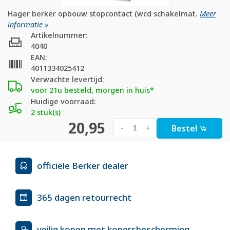
Hager berker opbouw stopcontact (wcd schakelmat.
Meer
informatie »
Artikelnummer:
4040
EAN:
4011334025412
Verwachte levertijd:
voor 21u besteld, morgen in huis*
Huidige voorraad:
2 stuk(s)
20,95
Bestel
-
+
officiële Berker dealer
365 dagen retourrecht
veilig kopen met kopersbescherming