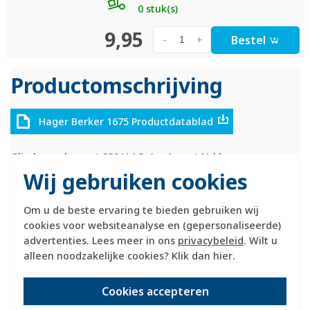
0 stuk(s)
9,95
Bestel
-
+
Productomschrijving
Hager Berker 1675 Productdatablad
Glimlampelement 230 V AC, 1 mA, met N-klem.
Wij gebruiken cookies
Te combineren met een wissel, kruis of 2-polig schakelaar
10 A of voor impulsdrukker en meervoudige
Om u de beste ervaring te bieden gebruiken wij
impulsdrukker, behalve bestelnr. 503404 en 503808.
cookies voor websiteanalyse en (gepersonaliseerde)
advertenties. Lees meer in ons
privacybeleid
. Wilt u
Hager Berker verlichtingselement schakelmat., toepassing
alleen noodzakelijke cookies? Klik dan
hier
.
aan-/uit-schakelaar, lamptype glimlamp, lamphouder
steeksokkel, nom. spanning 230V, met lichtbron, lichtbron
helder
Cookies accepteren
ETIM_EC_code: EC000199