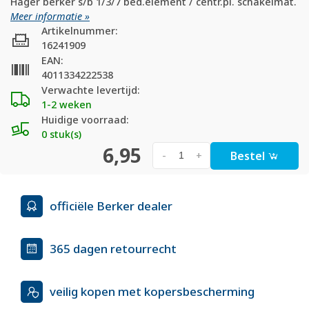
Hager berker s/b 1/3/7 bed.element / centr.pl. schakelmat.
Meer informatie »
Artikelnummer:
16241909
EAN:
4011334222538
Verwachte levertijd:
1-2 weken
Huidige voorraad:
0 stuk(s)
6,95
Bestel
-
+
officiële Berker dealer
365 dagen retourrecht
veilig kopen met kopersbescherming