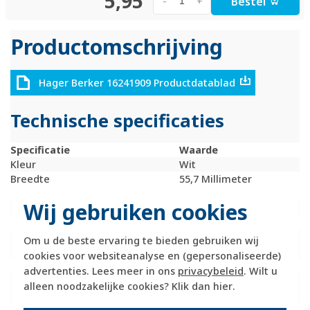
5,95
Bestel
-
+
Productomschrijving
Hager Berker 16241909 Productdatablad
Technische specificaties
Specificatie
Waarde
Kleur
Wit
Breedte
55,7 Millimeter
(mm)
Wij gebruiken cookies
Model
Enkele wip
Halogeenvrij
Ja
Hoogte
54,9 Millimeter
Om u de beste ervaring te bieden gebruiken wij
(mm)
cookies voor websiteanalyse en (gepersonaliseerde)
Diepte
22 Millimeter (mm)
advertenties. Lees meer in ons
privacybeleid
. Wilt u
Gebruik
Schakelaar /
alleen noodzakelijke cookies? Klik dan
hier
.
drukker
Oppervlaktebescherming
Onbehandeld