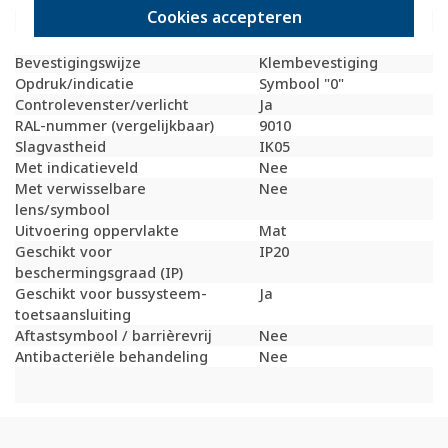
Cookies accepteren
Materiaalkwaliteit
Thermoplast
Materiaal
Kunststof
Bevestigingswijze
Klembevestiging
Opdruk/indicatie
Symbool "0"
Controlevenster/verlicht
Ja
RAL-nummer (vergelijkbaar)
9010
Slagvastheid
IK05
Met indicatieveld
Nee
Met verwisselbare
Nee
lens/symbool
Uitvoering oppervlakte
Mat
Geschikt voor
IP20
beschermingsgraad (IP)
Geschikt voor bussysteem-
Ja
toetsaansluiting
Aftastsymbool / barrièrevrij
Nee
Antibacteriële behandeling
Nee