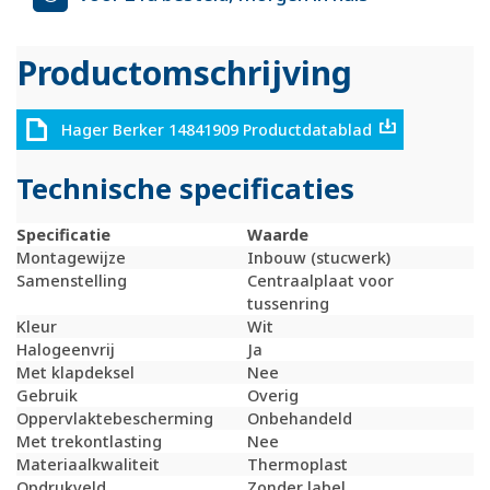
Productomschrijving
Hager Berker 14841909 Productdatablad
Technische specificaties
Specificatie
Waarde
Montagewijze
Inbouw (stucwerk)
Samenstelling
Centraalplaat voor
tussenring
Kleur
Wit
Halogeenvrij
Ja
Met klapdeksel
Nee
Gebruik
Overig
Oppervlaktebescherming
Onbehandeld
Met trekontlasting
Nee
Materiaalkwaliteit
Thermoplast
Opdrukveld
Zonder label