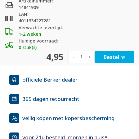
Artikelnummer:
14841909
EAN:
4011334227281
Verwachte levertijd:
1-2 weken
Huidige voorraad:
0 stuk(s)
4,95
Bestel
-
+
officiële Berker dealer
365 dagen retourrecht
veilig kopen met kopersbescherming
voor 21u besteld, morgen in huis*