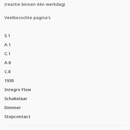
(reactie binnen één werkdag)
Veelbezochte pagina's
S.1
A.1
C.1
A.8
C.8
1930
Integro Flow
Schakelaar
Dimmer
Stopcontact