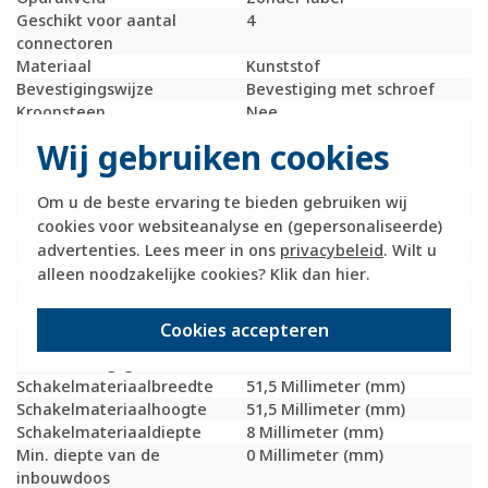
Geschikt voor aantal
4
connectoren
Materiaal
Kunststof
Bevestigingswijze
Bevestiging met schroef
Kroonsteen
Nee
RAL-nummer
9010
Wij gebruiken cookies
(vergelijkbaar)
Met stofbescherming
Nee
Om u de beste ervaring te bieden gebruiken wij
Met opdruk
Nee
cookies voor websiteanalyse en (gepersonaliseerde)
Slagvastheid
IK05
Incl. connectoren
Nee
advertenties. Lees meer in ons
privacybeleid
. Wilt u
Draagring
Nee
alleen noodzakelijke cookies? Klik dan
hier
.
Transparant
Nee
Uitvoering oppervlakte
Mat
Cookies accepteren
Geschikt voor
IP20
beschermingsgraad (IP)
Schakelmateriaalbreedte
51,5 Millimeter (mm)
Schakelmateriaalhoogte
51,5 Millimeter (mm)
Schakelmateriaaldiepte
8 Millimeter (mm)
Min. diepte van de
0 Millimeter (mm)
inbouwdoos