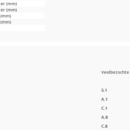
ter (mm)
ter (mm)
r (mm)
r (mm)
Veelbezochte 
S.1
A.1
C.1
A.8
C.8