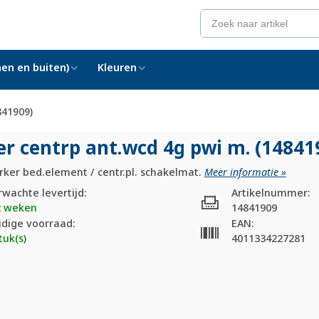
en en buiten)
Kleuren
841909)
er centrp ant.wcd 4g pwi m. (14841
rker bed.element / centr.pl. schakelmat.
Meer informatie »
rwachte levertijd:
Artikelnummer:
2 weken
14841909
idige voorraad:
EAN:
tuk(s)
4011334227281