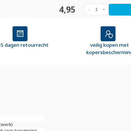
4,95
-
+
5 dagen retourrecht
veilig kopen met
kopersbeschermin
cwerk)
at voor tussenring