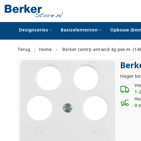
Designseries
Basiselementen
Opbouw (binn
Terug
Home
Berker centrp ant.wcd 4g pwi m. (14
|
Berk
Hager be
Ve
1-
Hu
0 s