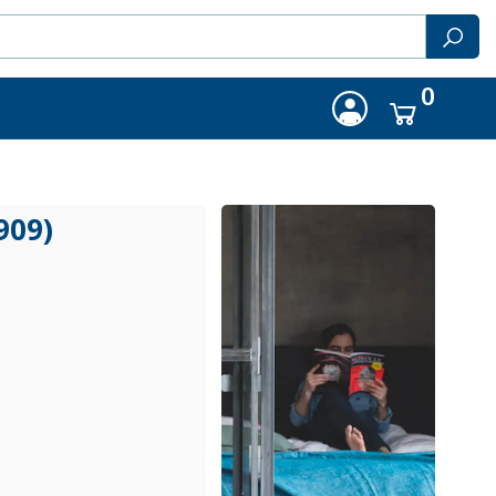
0
909)