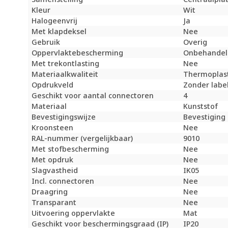
Kleur
Wit
Halogeenvrij
Ja
Met klapdeksel
Nee
Gebruik
Overig
Oppervlaktebescherming
Onbehandel
Met trekontlasting
Nee
Materiaalkwaliteit
Thermoplas
Opdrukveld
Zonder labe
Geschikt voor aantal connectoren
4
Materiaal
Kunststof
Bevestigingswijze
Bevestiging
Kroonsteen
Nee
RAL-nummer (vergelijkbaar)
9010
Met stofbescherming
Nee
Met opdruk
Nee
Slagvastheid
IK05
Incl. connectoren
Nee
Draagring
Nee
Transparant
Nee
Uitvoering oppervlakte
Mat
Geschikt voor beschermingsgraad (IP)
IP20