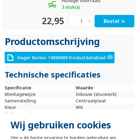
Huidige voorraad:
3 stuk(s)
22,95
Bestel
-
+
Productomschrijving
Hager Berker 14096089 Productdatablad
Technische specificaties
Specificatie
Waarde
Montagewijze
Inbouw (stucwerk)
Samenstelling
Centraalplaat
Kleur
Wit
Halogeenvrij
Ja
Met klapdeksel
Nee
Wij gebruiken cookies
Gebruik
UAE / IAE
Oppervlaktebescherming
Onbehandeld
Om u de beste ervaring te bieden gebruiken wij