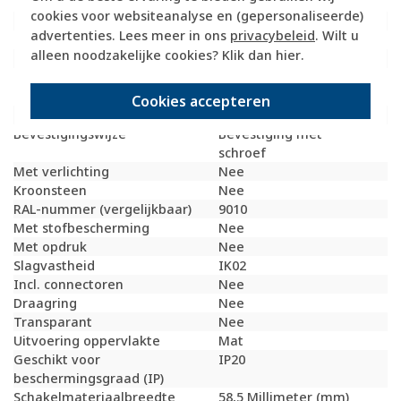
Uitvoerrichting
Schuin
cookies voor websiteanalyse en (gepersonaliseerde)
Met trekontlasting
Nee
advertenties. Lees meer in ons
privacybeleid
. Wilt u
Materiaalkwaliteit
Duroplast
alleen noodzakelijke cookies? Klik dan
hier
.
Opdrukveld
Zonder label
Geschikt voor aantal
2
connectoren
Cookies accepteren
Materiaal
Kunststof
Bevestigingswijze
Bevestiging met
schroef
Met verlichting
Nee
Kroonsteen
Nee
RAL-nummer (vergelijkbaar)
9010
Met stofbescherming
Nee
Met opdruk
Nee
Slagvastheid
IK02
Incl. connectoren
Nee
Draagring
Nee
Transparant
Nee
Uitvoering oppervlakte
Mat
Geschikt voor
IP20
beschermingsgraad (IP)
Schakelmateriaalbreedte
58,5 Millimeter (mm)