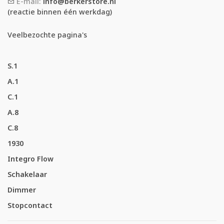
E-mail:
info@berkerstore.nl
(reactie binnen één werkdag)
Veelbezochte pagina's
S.1
A.1
C.1
A.8
C.8
1930
Integro Flow
Schakelaar
Dimmer
Stopcontact