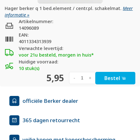
Hager berker q 1 bed.element / centr.pl. schakelmat.
Meer
informatie »
Artikelnummer:
14096089
EAN:
4011334313939
Verwachte levertijd:
voor 21u besteld, morgen in huis*
Huidige voorraad:
10 stuk(s)
5,95
Bestel
-
+
officiële Berker dealer
365 dagen retourrecht
veilig kopen met kopersbescherming