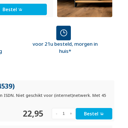
Bestel
voor 21u besteld, morgen in
g
huis*
4539)
n ISDN. Niet geschikt voor (internet)netwerk. Met 45
22,95
Bestel
-
+