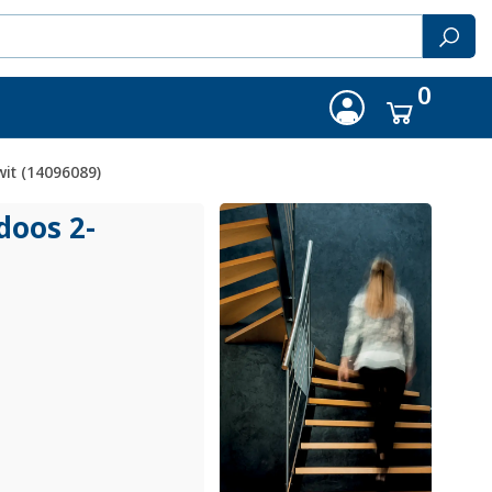
0
it (14096089)
doos 2-