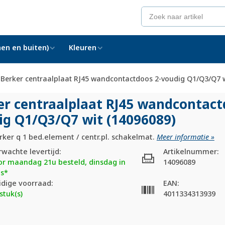
en en buiten)
Kleuren
Berker centraalplaat RJ45 wandcontactdoos 2-voudig Q1/Q3/Q7 w
er centraalplaat RJ45 wandcontact
ig Q1/
Q3/
Q7 wit (14096089)
ker q 1 bed.element / centr.pl. schakelmat.
Meer informatie »
rwachte levertijd:
Artikelnummer:
or maandag 21u besteld, dinsdag in
14096089
is*
idige voorraad:
EAN:
stuk(s)
4011334313939