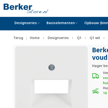
Designseries
Basiselementen
Opbouw (binn
Terug
Home
Designseries
Q1
Q1 wit
|
Berk
voud
Hager ber
Ve
vo
hu
Hu
10 