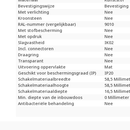
Bevestigingswijze
Bevestiging
Met verlichting
Nee
Kroonsteen
Nee
RAL-nummer (vergelijkbaar)
9010
Met stofbescherming
Nee
Met opdruk
Nee
Slagvastheid
IK02
Incl. connectoren
Nee
Draagring
Nee
Transparant
Nee
Uitvoering oppervlakte
Mat
Geschikt voor beschermingsgraad (IP)
IP20
Schakelmateriaalbreedte
58,5 Millime
Schakelmateriaalhoogte
58,5 Millime
Schakelmateriaaldiepte
16,5 Millime
Min. diepte van de inbouwdoos
0 Millimete
Antibacteriële behandeling
Nee