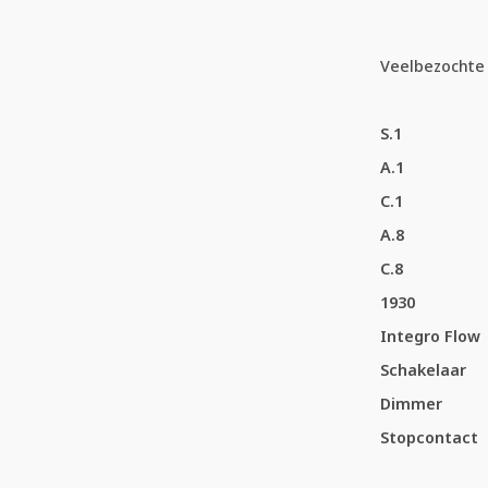
Veelbezochte 
S.1
A.1
C.1
A.8
C.8
1930
Integro Flow
Schakelaar
Dimmer
Stopcontact