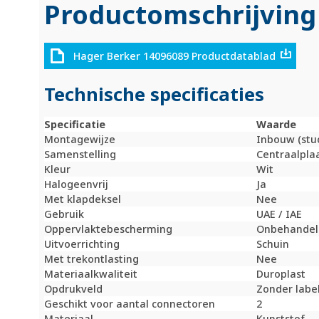
Productomschrijving
Hager Berker 14096089 Productdatablad
Technische specificaties
Specificatie
Waarde
Montagewijze
Inbouw (stu
Samenstelling
Centraalpla
Kleur
Wit
Halogeenvrij
Ja
Met klapdeksel
Nee
Gebruik
UAE / IAE
Oppervlaktebescherming
Onbehandel
Uitvoerrichting
Schuin
Met trekontlasting
Nee
Materiaalkwaliteit
Duroplast
Opdrukveld
Zonder labe
Geschikt voor aantal connectoren
2
Materiaal
Kunststof