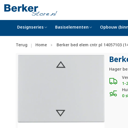
Designseries
Basiselementen
Opbouw (binn
Terug
Home
Berker bed elem cntr pl 14057103 (1
|
Berk
Hager ber
Ve
1-
Hu
0 s