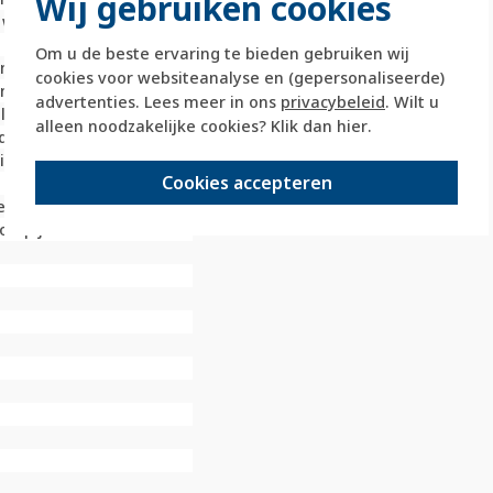
Wij gebruiken cookies
 wip
Om u de beste ervaring te bieden gebruiken wij
limeter (mm)
cookies voor websiteanalyse en (gepersonaliseerde)
limeter (mm)
advertenties. Lees meer in ons
privacybeleid
. Wilt u
laar / drukker
alleen noodzakelijke cookies? Klik dan
hier
.
iseerd / geëloxeerd
nium
Cookies accepteren
l
vestiging
l "pijlen"