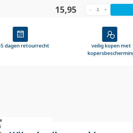
15,95
-
+
5 dagen retourrecht
veilig kopen met
kopersbeschermin
e
nium
limeter (mm)