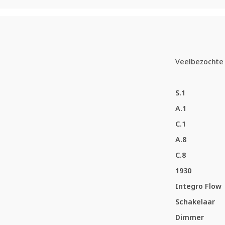
Veelbezochte 
S.1
A.1
C.1
A.8
C.8
1930
Integro Flow
Schakelaar
Dimmer