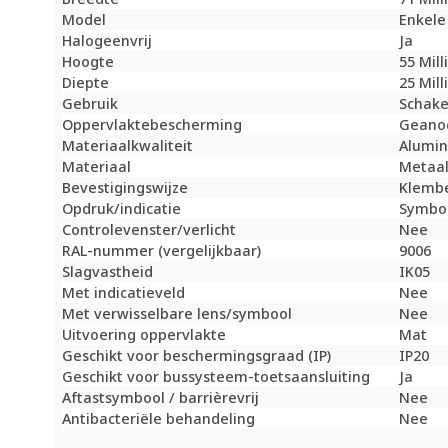
Model
Enkele
Halogeenvrij
Ja
Hoogte
55 Mil
Diepte
25 Mil
Gebruik
Schake
Oppervlaktebescherming
Geanod
Materiaalkwaliteit
Alumi
Materiaal
Metaa
Bevestigingswijze
Klembe
Opdruk/indicatie
Symboo
Controlevenster/verlicht
Nee
RAL-nummer (vergelijkbaar)
9006
Slagvastheid
IK05
Met indicatieveld
Nee
Met verwisselbare lens/symbool
Nee
Uitvoering oppervlakte
Mat
Geschikt voor beschermingsgraad (IP)
IP20
Geschikt voor bussysteem-toetsaansluiting
Ja
Aftastsymbool / barrièrevrij
Nee
Antibacteriële behandeling
Nee