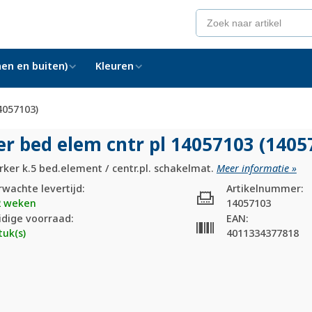
en en buiten)
Kleuren
4057103)
er bed elem cntr pl 14057103 (1405
ker k.5 bed.element / centr.pl. schakelmat.
Meer informatie »
rwachte levertijd:
Artikelnummer:
2 weken
14057103
idige voorraad:
EAN:
tuk(s)
4011334377818