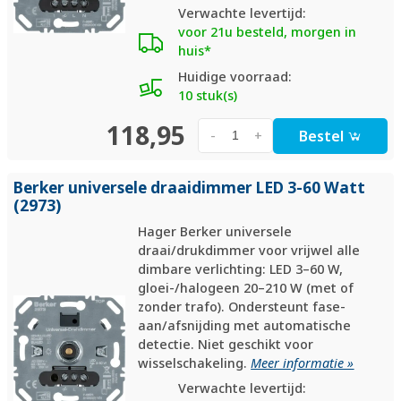
Verwachte levertijd:
voor 21u besteld, morgen in
huis*
Huidige voorraad:
10 stuk(s)
118,95
Bestel
-
+
Berker universele draaidimmer LED 3-60 Watt
(2973)
Hager Berker universele
draai/drukdimmer voor vrijwel alle
dimbare verlichting: LED 3–60 W,
gloei-/halogeen 20–210 W (met of
zonder trafo). Ondersteunt fase-
aan/afsnijding met automatische
detectie. Niet geschikt voor
wisselschakeling.
Meer informatie »
Verwachte levertijd: