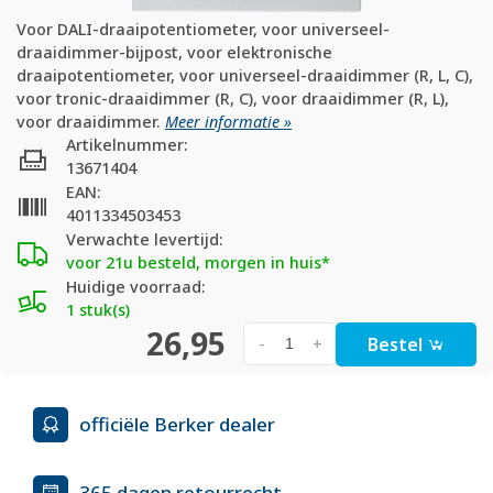
Voor DALI-draaipotentiometer, voor universeel-
draaidimmer-bijpost, voor elektronische
draaipotentiometer, voor universeel-draaidimmer (R, L, C),
voor tronic-draaidimmer (R, C), voor draaidimmer (R, L),
voor draaidimmer.
Meer informatie »
Artikelnummer:
13671404
EAN:
4011334503453
Verwachte levertijd:
voor 21u besteld, morgen in huis*
Huidige voorraad:
1 stuk(s)
26,95
Bestel
-
+
officiële Berker dealer
365 dagen retourrecht