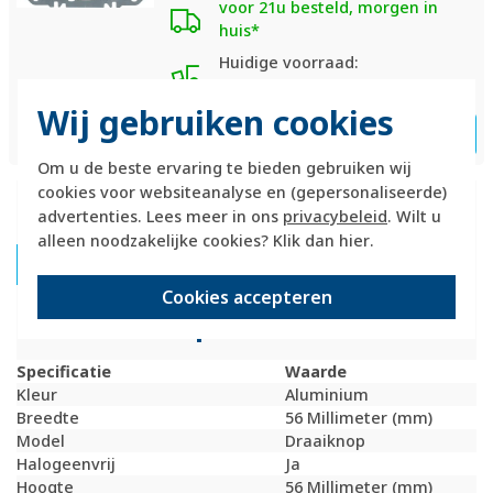
voor 21u besteld, morgen in
huis*
Huidige voorraad:
102 stuk(s)
Wij gebruiken cookies
70,95
Bestel
-
+
Om u de beste ervaring te bieden gebruiken wij
cookies voor websiteanalyse en (gepersonaliseerde)
Productomschrijving
advertenties. Lees meer in ons
privacybeleid
. Wilt u
alleen noodzakelijke cookies? Klik dan
hier
.
Hager Berker 13671404 Productdatablad
Cookies accepteren
Technische specificaties
Specificatie
Waarde
Kleur
Aluminium
Breedte
56 Millimeter (mm)
Model
Draaiknop
Halogeenvrij
Ja
Hoogte
56 Millimeter (mm)