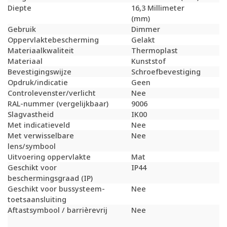
Diepte
16,3 Millimeter
(mm)
Gebruik
Dimmer
Oppervlaktebescherming
Gelakt
Materiaalkwaliteit
Thermoplast
Materiaal
Kunststof
Bevestigingswijze
Schroefbevestiging
Opdruk/indicatie
Geen
Controlevenster/verlicht
Nee
RAL-nummer (vergelijkbaar)
9006
Slagvastheid
IK00
Met indicatieveld
Nee
Met verwisselbare
Nee
lens/symbool
Uitvoering oppervlakte
Mat
Geschikt voor
IP44
beschermingsgraad (IP)
Geschikt voor bussysteem-
Nee
toetsaansluiting
Aftastsymbool / barrièrevrij
Nee