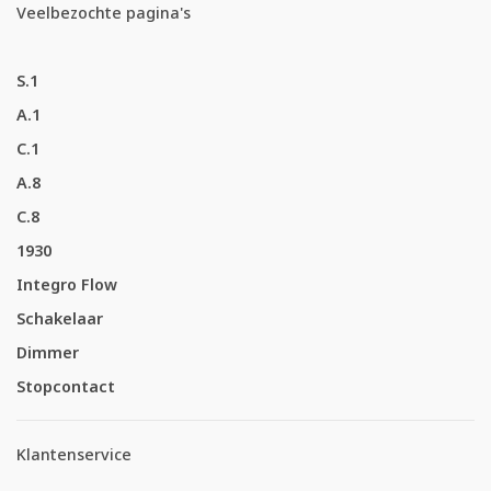
Veelbezochte pagina's
S.1
A.1
C.1
A.8
C.8
1930
Integro Flow
Schakelaar
Dimmer
Stopcontact
Klantenservice