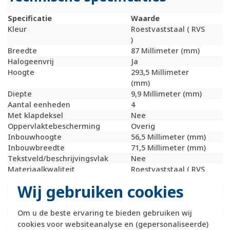
Specificatie
Waarde
Kleur
Roestvaststaal ( RVS
)
Breedte
87 Millimeter (mm)
Halogeenvrij
Ja
Hoogte
293,5 Millimeter
(mm)
Diepte
9,9 Millimeter (mm)
Aantal eenheden
4
Met klapdeksel
Nee
Oppervlaktebescherming
Overig
Inbouwhoogte
56,5 Millimeter (mm)
Inbouwbreedte
71,5 Millimeter (mm)
Tekstveld/beschrijvingsvlak
Nee
Materiaalkwaliteit
Roestvaststaal ( RVS
)
Wij gebruiken cookies
Materiaal
Metaal
Bevestigingswijze
Klembevestiging
Montagerichting
Verticaal
Om u de beste ervaring te bieden gebruiken wij
RAL-nummer (vergelijkbaar)
9022
cookies voor websiteanalyse en (gepersonaliseerde)