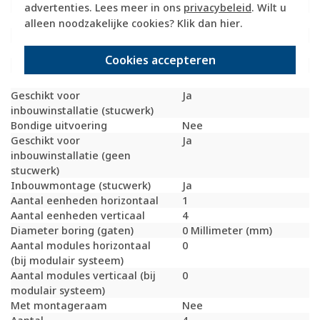
Slagvastheid
IK05
advertenties. Lees meer in ons
privacybeleid
. Wilt u
Beschermingsgraad (IP)
IP20
alleen noodzakelijke cookies? Klik dan
hier
.
Geschikt voor vloerpot
Nee
Transparant
Nee
Cookies accepteren
Uitvoering oppervlakte
Mat
Geschikt voor wandgoot
Ja
Geschikt voor
Ja
inbouwinstallatie (stucwerk)
Bondige uitvoering
Nee
Geschikt voor
Ja
inbouwinstallatie (geen
stucwerk)
Inbouwmontage (stucwerk)
Ja
Aantal eenheden horizontaal
1
Aantal eenheden verticaal
4
Diameter boring (gaten)
0 Millimeter (mm)
Aantal modules horizontaal
0
(bij modulair systeem)
Aantal modules verticaal (bij
0
modulair systeem)
Met montageraam
Nee