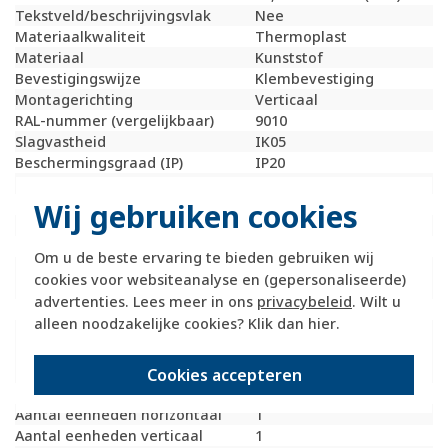
Tekstveld/beschrijvingsvlak
Nee
Materiaalkwaliteit
Thermoplast
Materiaal
Kunststof
Bevestigingswijze
Klembevestiging
Montagerichting
Verticaal
RAL-nummer (vergelijkbaar)
9010
Slagvastheid
IK05
Beschermingsgraad (IP)
IP20
Geschikt voor vloerpot
Nee
Transparant
Nee
Wij gebruiken cookies
Uitvoering oppervlakte
Mat
Geschikt voor wandgoot
Ja
Om u de beste ervaring te bieden gebruiken wij
Geschikt voor
Ja
cookies voor websiteanalyse en (gepersonaliseerde)
inbouwinstallatie (stucwerk)
advertenties. Lees meer in ons
privacybeleid
. Wilt u
Bondige uitvoering
Nee
alleen noodzakelijke cookies? Klik dan
hier
.
Geschikt voor
Ja
inbouwinstallatie (geen
stucwerk)
Cookies accepteren
Inbouwmontage (stucwerk)
Ja
Aantal eenheden horizontaal
1
Aantal eenheden verticaal
1