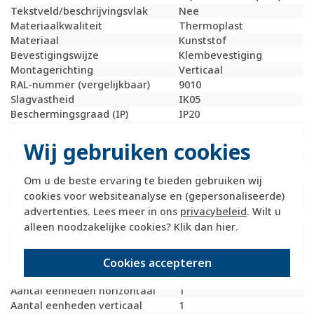
Tekstveld/beschrijvingsvlak
Nee
Materiaalkwaliteit
Thermoplast
Materiaal
Kunststof
Bevestigingswijze
Klembevestiging
Montagerichting
Verticaal
RAL-nummer (vergelijkbaar)
9010
Slagvastheid
IK05
Beschermingsgraad (IP)
IP20
Geschikt voor vloerpot
Nee
Transparant
Nee
Wij gebruiken cookies
Uitvoering oppervlakte
Mat
Geschikt voor wandgoot
Ja
Om u de beste ervaring te bieden gebruiken wij
Geschikt voor
Ja
cookies voor websiteanalyse en (gepersonaliseerde)
inbouwinstallatie (stucwerk)
advertenties. Lees meer in ons
privacybeleid
. Wilt u
Bondige uitvoering
Nee
alleen noodzakelijke cookies? Klik dan
hier
.
Geschikt voor
Ja
inbouwinstallatie (geen
stucwerk)
Cookies accepteren
Inbouwmontage (stucwerk)
Ja
Aantal eenheden horizontaal
1
Aantal eenheden verticaal
1