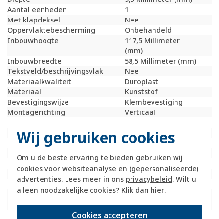
Aantal eenheden
1
Met klapdeksel
Nee
Oppervlaktebescherming
Onbehandeld
Inbouwhoogte
117,5 Millimeter
(mm)
Inbouwbreedte
58,5 Millimeter (mm)
Tekstveld/beschrijvingsvlak
Nee
Materiaalkwaliteit
Duroplast
Materiaal
Kunststof
Bevestigingswijze
Klembevestiging
Montagerichting
Verticaal
RAL-nummer (vergelijkbaar)
9010
Wij gebruiken cookies
Slagvastheid
IK02
Beschermingsgraad (IP)
IP20
Geschikt voor vloerpot
Nee
Om u de beste ervaring te bieden gebruiken wij
Transparant
Nee
cookies voor websiteanalyse en (gepersonaliseerde)
Uitvoering oppervlakte
Mat
advertenties. Lees meer in ons
privacybeleid
. Wilt u
Geschikt voor wandgoot
Ja
alleen noodzakelijke cookies? Klik dan
hier
.
Geschikt voor
Ja
inbouwinstallatie (stucwerk)
Cookies accepteren
Bondige uitvoering
Nee