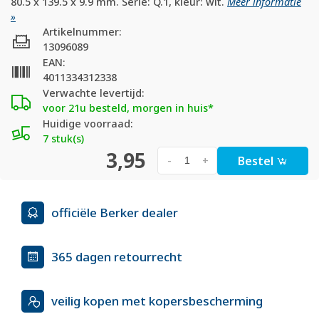
80.5 x 139.5 x 9.9 mm. Serie: Q.1, kleur: wit.
Meer informatie
»
Artikelnummer:
13096089
EAN:
4011334312338
Verwachte levertijd:
voor 21u besteld, morgen in huis*
Huidige voorraad:
7 stuk(s)
3,95
Bestel
-
+
officiële Berker dealer
365 dagen retourrecht
veilig kopen met kopersbescherming