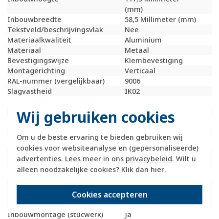
(mm)
Inbouwbreedte
58,5 Millimeter (mm)
Tekstveld/beschrijvingsvlak
Nee
Materiaalkwaliteit
Aluminium
Materiaal
Metaal
Bevestigingswijze
Klembevestiging
Montagerichting
Verticaal
RAL-nummer (vergelijkbaar)
9006
Slagvastheid
IK02
Beschermingsgraad (IP)
IP20
Wij gebruiken cookies
Geschikt voor vloerpot
Nee
Transparant
Nee
Uitvoering oppervlakte
Mat
Om u de beste ervaring te bieden gebruiken wij
Geschikt voor wandgoot
Ja
cookies voor websiteanalyse en (gepersonaliseerde)
Geschikt voor
Ja
advertenties. Lees meer in ons
privacybeleid
. Wilt u
inbouwinstallatie (stucwerk)
alleen noodzakelijke cookies? Klik dan
hier
.
Bondige uitvoering
Nee
Geschikt voor
Ja
Cookies accepteren
inbouwinstallatie (geen
stucwerk)
Inbouwmontage (stucwerk)
Ja