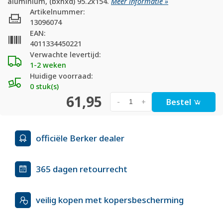
aluminium, (bxhxd) 95.2x154.
Meer informatie »
Artikelnummer:
13096074
EAN:
4011334450221
Verwachte levertijd:
1-2 weken
Huidige voorraad:
0 stuk(s)
61,95
Bestel
-
+
officiële Berker dealer
365 dagen retourrecht
veilig kopen met kopersbescherming