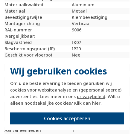
Materiaalkwaliteit
Aluminium
Materiaal
Metaal
Bevestigingswijze
Klembevestiging
Montagerichting
Verticaal
RAL-nummer
9006
(vergelijkbaar)
Slagvastheid
IK07
Beschermingsgraad (IP)
IP20
Geschikt voor vloerpot
Nee
Transparant
Nee
Uitvoering oppervlakte
Mat
Wij gebruiken cookies
Geschikt voor wandgoot
Ja
Geschikt voor
Ja
Om u de beste ervaring te bieden gebruiken wij
inbouwinstallatie
cookies voor websiteanalyse en (gepersonaliseerde)
(stucwerk)
advertenties. Lees meer in ons
privacybeleid
. Wilt u
Bondige uitvoering
Nee
alleen noodzakelijke cookies? Klik dan
hier
.
Geschikt voor
Ja
inbouwinstallatie (geen
stucwerk)
Cookies accepteren
Inbouwmontage (stucwerk)
Ja
Aantal eenheden
1