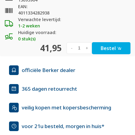
EAN:
4011334282938
Verwachte levertijd:
1-2 weken
Huidige voorraad:
0 stuk(s)
41,95
Bestel
-
+
officiële Berker dealer
365 dagen retourrecht
veilig kopen met kopersbescherming
voor 21u besteld, morgen in huis*