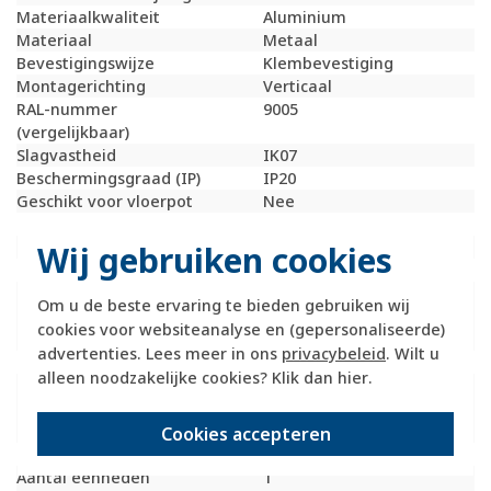
Materiaalkwaliteit
Aluminium
Materiaal
Metaal
Bevestigingswijze
Klembevestiging
Montagerichting
Verticaal
RAL-nummer
9005
(vergelijkbaar)
Slagvastheid
IK07
Beschermingsgraad (IP)
IP20
Geschikt voor vloerpot
Nee
Transparant
Nee
Uitvoering oppervlakte
Mat
Wij gebruiken cookies
Geschikt voor wandgoot
Ja
Geschikt voor
Ja
Om u de beste ervaring te bieden gebruiken wij
inbouwinstallatie
cookies voor websiteanalyse en (gepersonaliseerde)
(stucwerk)
advertenties. Lees meer in ons
privacybeleid
. Wilt u
Bondige uitvoering
Nee
alleen noodzakelijke cookies? Klik dan
hier
.
Geschikt voor
Ja
inbouwinstallatie (geen
stucwerk)
Cookies accepteren
Inbouwmontage (stucwerk)
Ja
Aantal eenheden
1