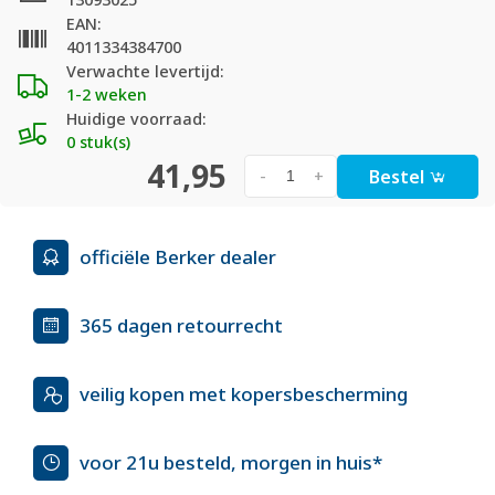
EAN:
4011334384700
Verwachte levertijd:
1-2 weken
Huidige voorraad:
0 stuk(s)
41,95
Bestel
-
+
officiële Berker dealer
365 dagen retourrecht
veilig kopen met kopersbescherming
voor 21u besteld, morgen in huis*