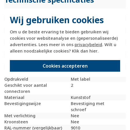
Specificatie
Waarde
Wij gebruiken cookies
Montagewijze
Inbouw (stucwerk)
Samenstelling
Centraalplaat
Kleur
Wit
Om u de beste ervaring te bieden gebruiken wij
Halogeenvrij
Ja
cookies voor websiteanalyse en (gepersonaliseerde)
Met klapdeksel
Nee
advertenties. Lees meer in ons
privacybeleid
. Wilt u
Gebruik
Modular-Jack
alleen noodzakelijke cookies? Klik dan
hier
.
Oppervlaktebescherming
Onbehandeld
Uitvoerrichting
Recht
Cookies accepteren
Met trekontlasting
Nee
Materiaalkwaliteit
Thermoplast
Opdrukveld
Met label
Geschikt voor aantal
2
connectoren
Materiaal
Kunststof
Bevestigingswijze
Bevestiging met
schroef
Met verlichting
Nee
Kroonsteen
Nee
RAL-nummer (vergelijkbaar)
9010