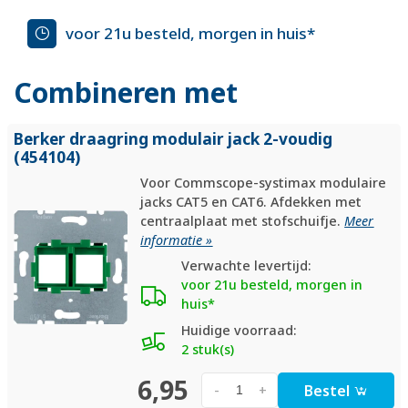
voor 21u besteld, morgen in huis*
Combineren met
Berker draagring modulair jack 2-voudig
(454104)
Voor Commscope-systimax modulaire
jacks CAT5 en CAT6. Afdekken met
centraalplaat met stofschuifje.
Meer
informatie »
Verwachte levertijd:
voor 21u besteld, morgen in
huis*
Huidige voorraad:
2 stuk(s)
6,95
Bestel
-
+