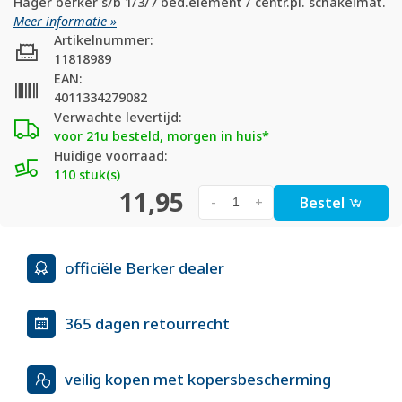
Hager berker s/b 1/3/7 bed.element / centr.pl. schakelmat.
Meer informatie »
Artikelnummer:
11818989
EAN:
4011334279082
Verwachte levertijd:
voor 21u besteld, morgen in huis*
Huidige voorraad:
110 stuk(s)
11,95
Bestel
-
+
officiële Berker dealer
365 dagen retourrecht
veilig kopen met kopersbescherming