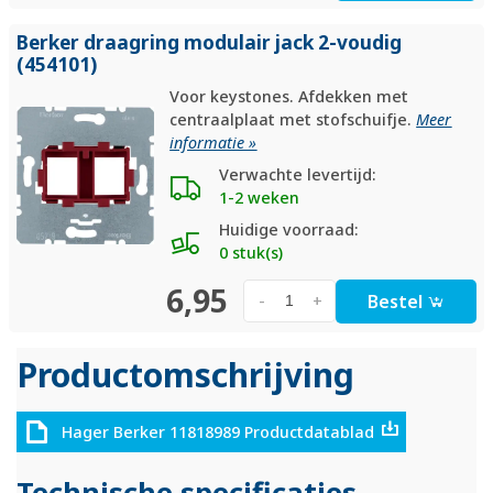
Berker draagring modulair jack 2-voudig
(454101)
Voor keystones. Afdekken met
centraalplaat met stofschuifje.
Meer
informatie »
Verwachte levertijd:
1-2 weken
Huidige voorraad:
0 stuk(s)
6,95
Bestel
-
+
Productomschrijving
Hager Berker 11818989 Productdatablad
Technische specificaties