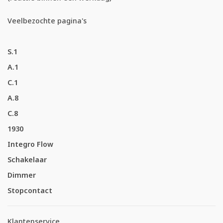
Veelbezochte pagina's
S.1
A.1
C.1
A.8
C.8
1930
Integro Flow
Schakelaar
Dimmer
Stopcontact
Klantenservice