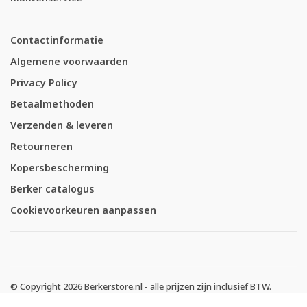
Contactinformatie
Algemene voorwaarden
Privacy Policy
Betaalmethoden
Verzenden & leveren
Retourneren
Kopersbescherming
Berker catalogus
Cookievoorkeuren aanpassen
© Copyright 2026 Berkerstore.nl - alle prijzen zijn inclusief BTW.
-
Berkerstore.nl
scoort
4.64
/
5
met
1827
klantbeoordelingen op