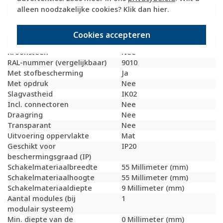
alleen noodzakelijke cookies? Klik dan
hier
.
Materiaal
Kunststof
Bevestigingswijze
Bevestiging met
schroef
Cookies accepteren
Met verlichting
Nee
Kroonsteen
Nee
RAL-nummer (vergelijkbaar)
9010
Met stofbescherming
Ja
Met opdruk
Nee
Slagvastheid
IK02
Incl. connectoren
Nee
Draagring
Nee
Transparant
Nee
Uitvoering oppervlakte
Mat
Geschikt voor
IP20
beschermingsgraad (IP)
Schakelmateriaalbreedte
55 Millimeter (mm)
Schakelmateriaalhoogte
55 Millimeter (mm)
Schakelmateriaaldiepte
9 Millimeter (mm)
Aantal modules (bij
1
modulair systeem)
Min. diepte van de
0 Millimeter (mm)