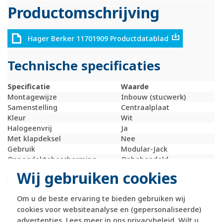
Productomschrijving
Hager Berker 11701909 Productdatablad
Technische specificaties
Specificatie
Waarde
Montagewijze
Inbouw (stucwerk)
Samenstelling
Centraalplaat
Kleur
Wit
Halogeenvrij
Ja
Met klapdeksel
Nee
Gebruik
Modular-Jack
Oppervlaktebescherming
Onbehandeld
Uitvoerrichting
Recht
Wij gebruiken cookies
Met trekontlasting
Nee
Materiaalkwaliteit
Thermoplast
Om u de beste ervaring te bieden gebruiken wij
Opdrukveld
Met label
cookies voor websiteanalyse en (gepersonaliseerde)
Geschikt voor aantal
1
advertenties. Lees meer in ons
privacybeleid
. Wilt u
connectoren