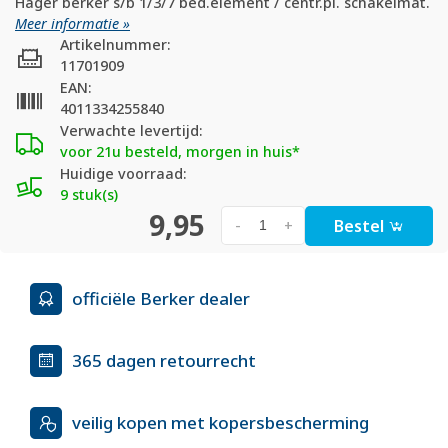
Hager berker s/b 1/3/7 bed.element / centr.pl. schakelmat.
Meer informatie »
Artikelnummer:
11701909
EAN:
4011334255840
Verwachte levertijd:
voor 21u besteld, morgen in huis*
Huidige voorraad:
9 stuk(s)
9,95
Bestel
-
+
officiële Berker dealer
365 dagen retourrecht
veilig kopen met kopersbescherming