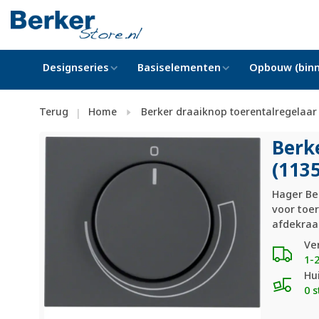
Designseries
Basiselementen
Opbouw (binn
Terug
Home
Berker draaiknop toerentalregelaar 
|
Berk
(113
Hager Be
voor toe
afdekraam
Ve
1-
Hu
0 s