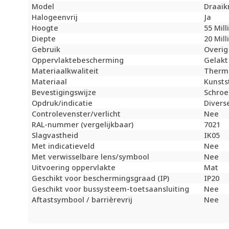
Model
Draaik
Halogeenvrij
Ja
Hoogte
55 Mil
Diepte
20 Mil
Gebruik
Overig
Oppervlaktebescherming
Gelakt
Materiaalkwaliteit
Therm
Materiaal
Kunsts
Bevestigingswijze
Schroe
Opdruk/indicatie
Divers
Controlevenster/verlicht
Nee
RAL-nummer (vergelijkbaar)
7021
Slagvastheid
IK05
Met indicatieveld
Nee
Met verwisselbare lens/symbool
Nee
Uitvoering oppervlakte
Mat
Geschikt voor beschermingsgraad (IP)
IP20
Geschikt voor bussysteem-toetsaansluiting
Nee
Aftastsymbool / barrièrevrij
Nee