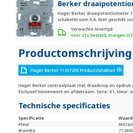
Berker draaipotentiom
Hager Berker draaipotentiometer 1 -
schakelstroom 6 A. Niet geschikt vo
Verwachte levertijd:
voor 21u besteld, morgen in 
Productomschrijving
Hager Berker 11357206 Productdatablad
Hager Berker centraalplaat met draaiknop en opdruk 
Exclusief binnenwerk en afdekraam. Serie: K1, kleur: a
Technische specificaties
Specificatie
Waard
Kleur
Antrac
Breedte
71 Mil