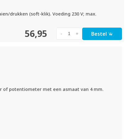
ien/drukken (soft-klik). Voeding 230 V; max.
56,95
Bestel
-
+
aar of potentiometer met een asmaat van 4 mm.