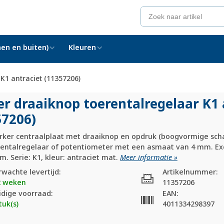
en en buiten)
Kleuren
K1 antraciet (11357206)
er draaiknop toerentalregelaar K1 
57206)
rker centraalplaat met draaiknop en opdruk (boogvormige scha
rentalregelaar of potentiometer met een asmaat van 4 mm. Ex
. Serie: K1, kleur: antraciet mat.
Meer informatie »
rwachte levertijd:
Artikelnummer:
2 weken
11357206
idige voorraad:
EAN:
tuk(s)
4011334298397