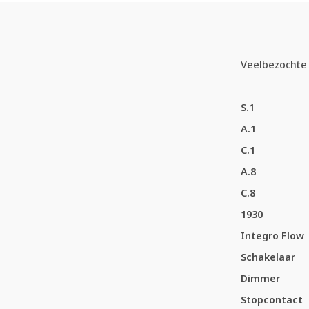
Veelbezochte 
S.1
A.1
C.1
A.8
C.8
1930
Integro Flow
Schakelaar
Dimmer
Stopcontact