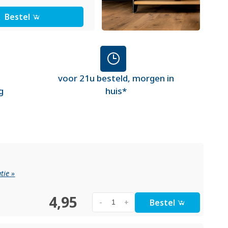
Bestel
voor 21u besteld, morgen in
g
huis*
tie »
4,95
Bestel
-
+