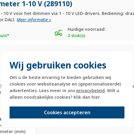
eter 1-10 V (289110)
 10 V voor het dimmen via 1 - 10 V LED-drivers. Bediening: draa
or DALI.
Meer informatie »
Huidige voorraad:
huis*
2 stuk(s)
Wij gebruiken cookies
Om u de beste ervaring te bieden gebruiken wij
cookies voor websiteanalyse en (gepersonaliseerde)
(boogvormige schaalverdeling). Geschikt voor toerentalregel
advertenties. Lees meer in ons
privacybeleid
. Wilt u
ntraciet mat.
alleen noodzakelijke cookies? Klik dan
hier
.
Cookies accepteren
e
iet
limeter (mm)