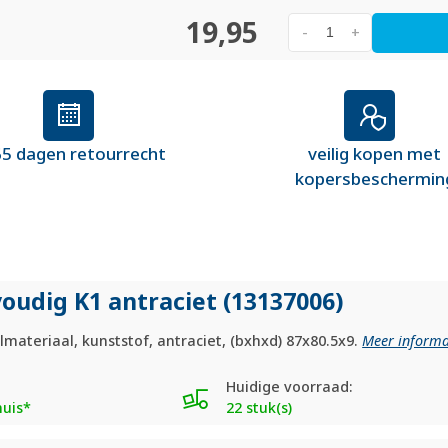
19,95
-
+
5 dagen retourrecht
veilig kopen met
kopersbeschermin
oudig K1 antraciet (13137006)
materiaal, kunststof, antraciet, (bxhxd) 87x80.5x9.
Meer informa
Huidige voorraad:
huis*
22 stuk(s)