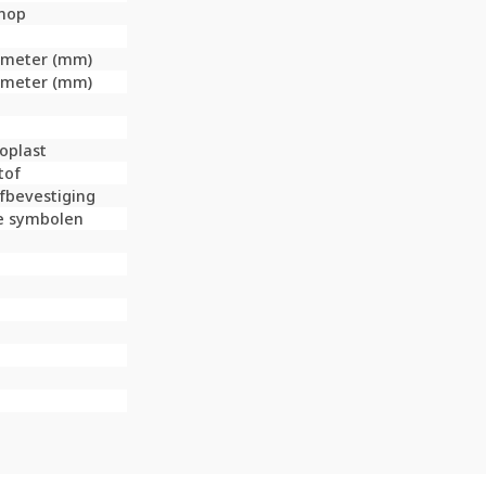
nop
limeter (mm)
limeter (mm)
oplast
tof
fbevestiging
e symbolen