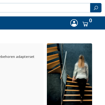
0
oebehoren adapterset