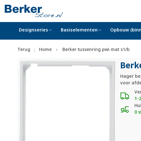
Designseries
Basiselementen
Opbouw (binn
Terug
Home
Berker tussenring pwi mat s1/b
|
Berk
Hager be
voor afde
Ve
1-
Hu
0 s