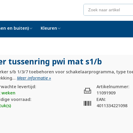
en en buiten)
Kleuren
er tussenring pwi mat s1/
b
rker s/b 1/3/7 toebehoren voor schakelaarprogramma, type t
kking...
Meer informatie »
rwachte levertijd:
Artikelnummer:
2 weken
11091909
idige voorraad:
EAN:
tuk(s)
4011334221098