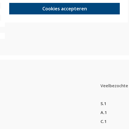
Cookies accepteren
Veelbezochte 
S.1
A.1
C.1