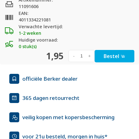
11091606
EAN:
4011334221081
Verwachte levertijd:
1-2 weken
Huidige voorraad:
0 stuk(s)
1,95
Bestel
-
+
officiële Berker dealer
365 dagen retourrecht
veilig kopen met kopersbescherming
voor 21u besteld, morgen in huis*