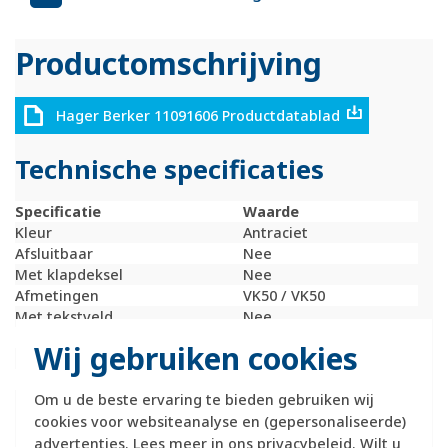
Productomschrijving
Hager Berker 11091606 Productdatablad
Technische specificaties
Specificatie
Waarde
Kleur
Antraciet
Afsluitbaar
Nee
Met klapdeksel
Nee
Afmetingen
VK50 / VK50
Met tekstveld
Nee
RAL-nummer (vergelijkbaar)
7021
Wij gebruiken cookies
Schakelmateriaalbreedte
55,5 Millimeter (mm)
Schakelmateriaalhoogte
55,5 Millimeter (mm)
Om u de beste ervaring te bieden gebruiken wij
Schakelmateriaaldiepte
8,5 Millimeter (mm)
cookies voor websiteanalyse en (gepersonaliseerde)
advertenties. Lees meer in ons
privacybeleid
. Wilt u