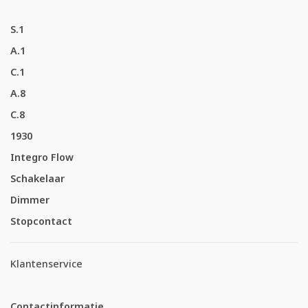
S.1
A.1
C.1
A.8
C.8
1930
Integro Flow
Schakelaar
Dimmer
Stopcontact
Klantenservice
Contactinformatie