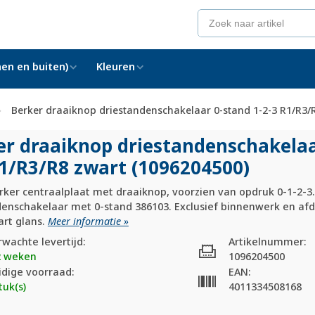
en en buiten)
Kleuren
Berker draaiknop driestandenschakelaar 0-stand 1-2-3 R1/R3/
er draaiknop driestandenschakelaa
1/
R3/
R8 zwart (1096204500)
ker centraalplaat met draaiknop, voorzien van opdruk 0-1-2-3.
denschakelaar met 0-stand 386103. Exclusief binnenwerk en afd
art glans.
Meer informatie »
rwachte levertijd:
Artikelnummer:
2 weken
1096204500
idige voorraad:
EAN:
tuk(s)
4011334508168