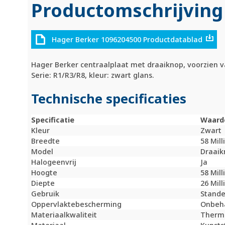
Productomschrijving
Hager Berker 1096204500 Productdatablad
Hager Berker centraalplaat met draaiknop, voorzien v
Serie: R1/R3/R8, kleur: zwart glans.
Technische specificaties
Specificatie
Waard
Kleur
Zwart
Breedte
58 Mil
Model
Draaik
Halogeenvrij
Ja
Hoogte
58 Mil
Diepte
26 Mil
Gebruik
Stande
Oppervlaktebescherming
Onbeh
Materiaalkwaliteit
Therm