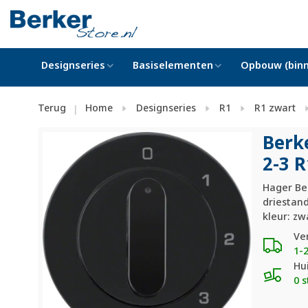
Designseries
Basiselementen
Opbouw (binn
Terug
Home
Designseries
R1
R1 zwart
|
Berk
2-3 R
Hager Ber
driestan
kleur: zw
Ve
1-
Hu
0 s