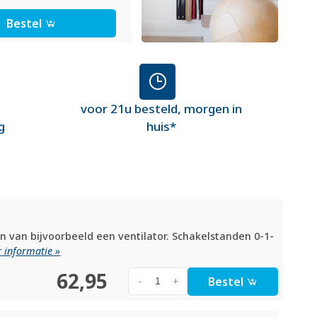
Bestel
voor 21u besteld, morgen in
g
huis*
n van bijvoorbeeld een ventilator. Schakelstanden 0-1-
 informatie »
62,95
Bestel
-
+