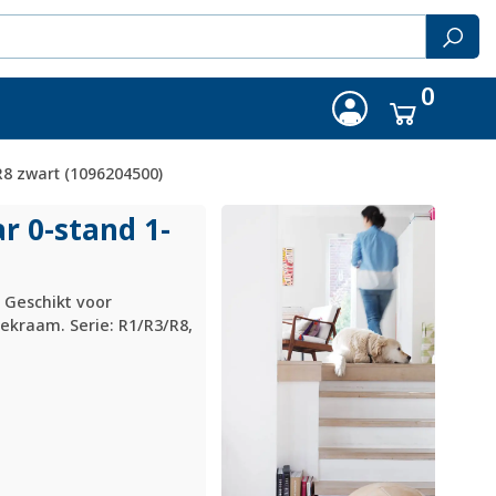
0
R8 zwart (1096204500)
r 0-stand 1-
 Geschikt voor
ekraam. Serie: R1/R3/R8,