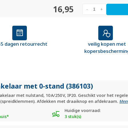
16,95
-
+
5 dagen retourrecht
veilig kopen met
kopersbeschermin
kelaar met 0-stand (386103)
elaar met nulstand, 10 A/250 V, IP20. Geschikt voor het regele
g (spreidklemmen). Afdekken met draaiknop en afdekraam.
Meer
Huidige voorraad:
huis*
3 stuk(s)