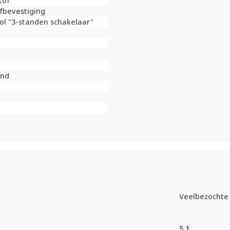
tof
fbevestiging
l "3-standen schakelaar"
end
Veelbezochte 
S.1