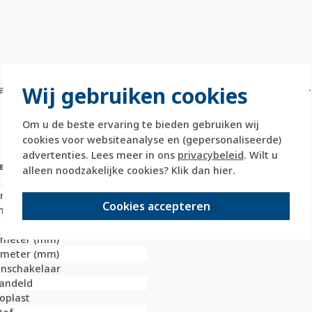
Wij gebruiken cookies
an opdruk 0-1-2-3. Geschikt voor driestandenschakelaar met 0
Om u de beste ervaring te bieden gebruiken wij
cookies voor websiteanalyse en (gepersonaliseerde)
advertenties. Lees meer in ons
privacybeleid
. Wilt u
e
alleen noodzakelijke cookies? Klik dan
hier
.
limeter (mm)
Cookies accepteren
nop
limeter (mm)
limeter (mm)
nschakelaar
andeld
oplast