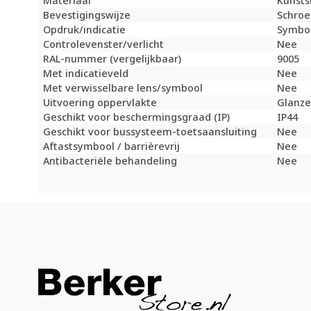
Materiaal
Kunsts
Bevestigingswijze
Schroe
Opdruk/indicatie
Symboo
Controlevenster/verlicht
Nee
RAL-nummer (vergelijkbaar)
9005
Met indicatieveld
Nee
Met verwisselbare lens/symbool
Nee
Uitvoering oppervlakte
Glanz
Geschikt voor beschermingsgraad (IP)
IP44
Geschikt voor bussysteem-toetsaansluiting
Nee
Aftastsymbool / barrièrevrij
Nee
Antibacteriële behandeling
Nee