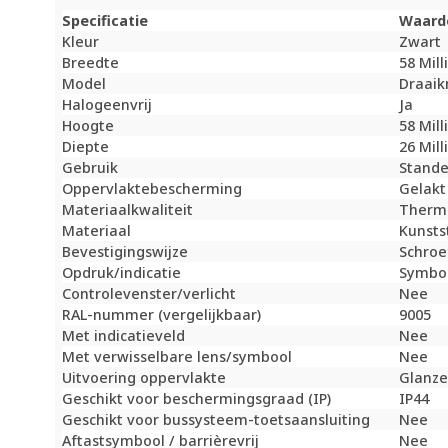
Specificatie
Waard
Kleur
Zwart
Breedte
58 Mil
Model
Draaik
Halogeenvrij
Ja
Hoogte
58 Mil
Diepte
26 Mil
Gebruik
Stande
Oppervlaktebescherming
Gelakt
Materiaalkwaliteit
Therm
Materiaal
Kunsts
Bevestigingswijze
Schroe
Opdruk/indicatie
Symboo
Controlevenster/verlicht
Nee
RAL-nummer (vergelijkbaar)
9005
Met indicatieveld
Nee
Met verwisselbare lens/symbool
Nee
Uitvoering oppervlakte
Glanz
Geschikt voor beschermingsgraad (IP)
IP44
Geschikt voor bussysteem-toetsaansluiting
Nee
Aftastsymbool / barrièrevrij
Nee