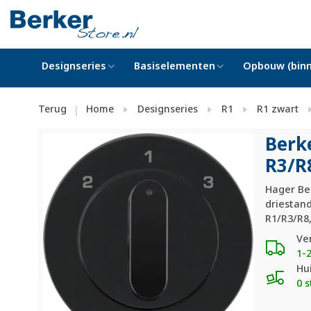
Designseries
Basiselementen
Opbouw (binn
Terug
Home
Designseries
R1
R1 zwart
|
Berk
R3/
R
Hager Be
driestan
R1/R3/R8,
Ve
1-
Hu
0 s