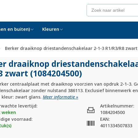
en en buiten)
Kleuren
Berker draaiknop driestandenschakelaar 2-1-3 R1/R3/R8 zwart
er draaiknop driestandenschakelaa
8 zwart (1084204500)
rker centraalplaat met draaiknop voorzien van opdruk 2-1-3. G
denschakelaar zonder nulstand 386113. Exclusief binnenwerk en
 kleur: zwart glans.
Meer informatie »
rwachte levertijd:
Artikelnummer:
2 weken
1084204500
idige voorraad:
EAN:
tuk(s)
4011334507833