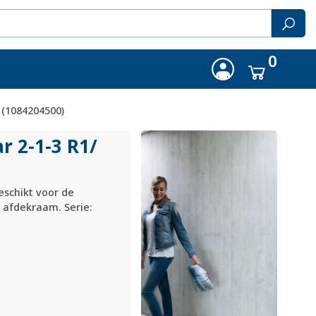
0
 (1084204500)
r 2-1-3 R1/
eschikt voor de
 afdekraam. Serie: