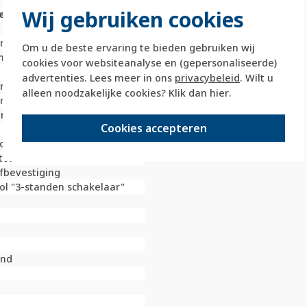
Wij gebruiken cookies
e
limeter (mm)
Om u de beste ervaring te bieden gebruiken wij
nop
cookies voor websiteanalyse en (gepersonaliseerde)
advertenties. Lees meer in ons
privacybeleid
. Wilt u
limeter (mm)
alleen noodzakelijke cookies? Klik dan
hier
.
limeter (mm)
nschakelaar
Cookies accepteren
oplast
tof
fbevestiging
l "3-standen schakelaar"
end