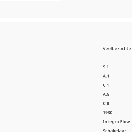
Veelbezochte 
S.1
A.1
C.1
A.8
C.8
1930
Integro Flow
Schakelaar