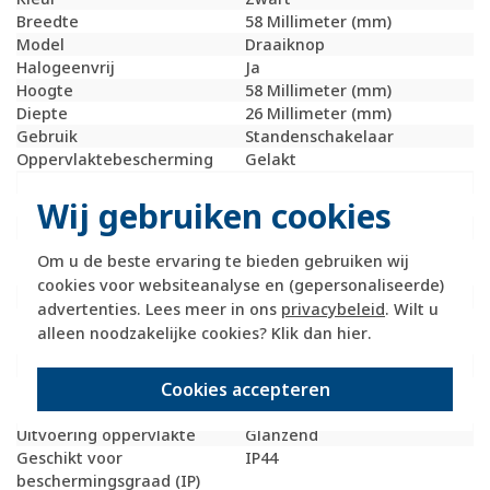
Breedte
58 Millimeter (mm)
Model
Draaiknop
Halogeenvrij
Ja
Hoogte
58 Millimeter (mm)
Diepte
26 Millimeter (mm)
Gebruik
Standenschakelaar
Oppervlaktebescherming
Gelakt
Materiaalkwaliteit
Thermoplast
Wij gebruiken cookies
Materiaal
Kunststof
Bevestigingswijze
Schroefbevestiging
Opdruk/indicatie
Symbool "3-standen
Om u de beste ervaring te bieden gebruiken wij
schakelaar"
cookies voor websiteanalyse en (gepersonaliseerde)
Controlevenster/verlicht
Nee
advertenties. Lees meer in ons
privacybeleid
. Wilt u
RAL-nummer
9005
alleen noodzakelijke cookies? Klik dan
hier
.
(vergelijkbaar)
Met indicatieveld
Nee
Cookies accepteren
Met verwisselbare
Nee
lens/symbool
Uitvoering oppervlakte
Glanzend
Geschikt voor
IP44
beschermingsgraad (IP)