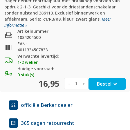
Hager Berker centraalplaat met draaiknop voorzien van
opdruk 2-1-3. Geschikt voor de driestandenschakelaar
zonder nulstand 386113. Exclusief binnenwerk en
afdekraam. Serie: R1/R3/R8, kleur: zwart glans.
Meer
informatie »
Artikelnummer:
1084204500
EAN:
4011334507833
Verwachte levertijd:
1-2 weken
Huidige voorraad:
0 stuk(s)
16,95
Bestel
-
+
officiële Berker dealer
365 dagen retourrecht