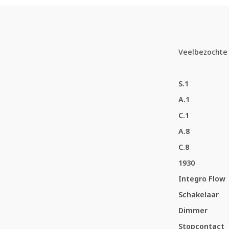
Veelbezochte 
S.1
A.1
C.1
A.8
C.8
1930
Integro Flow
Schakelaar
Dimmer
Stopcontact