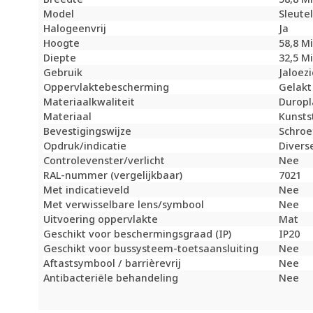
Model
Sleute
Halogeenvrij
Ja
Hoogte
58,8 M
Diepte
32,5 M
Gebruik
Jaloez
Oppervlaktebescherming
Gelakt
Materiaalkwaliteit
Duropl
Materiaal
Kunsts
Bevestigingswijze
Schroe
Opdruk/indicatie
Divers
Controlevenster/verlicht
Nee
RAL-nummer (vergelijkbaar)
7021
Met indicatieveld
Nee
Met verwisselbare lens/symbool
Nee
Uitvoering oppervlakte
Mat
Geschikt voor beschermingsgraad (IP)
IP20
Geschikt voor bussysteem-toetsaansluiting
Nee
Aftastsymbool / barrièrevrij
Nee
Antibacteriële behandeling
Nee