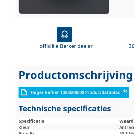
officiële Berker dealer
36
Productomschrijving
Hager Berker 1083608600 Productdatablad
Technische specificaties
Specificatie
Waard
Kleur
Antrac
Breedte
58,8 M