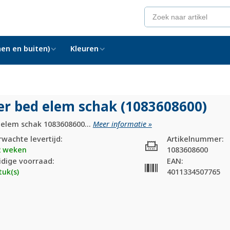
en en buiten)
Kleuren
er bed elem schak (1083608600)
 elem schak 1083608600...
Meer informatie »
rwachte levertijd:
Artikelnummer:
2 weken
1083608600
idige voorraad:
EAN:
tuk(s)
4011334507765