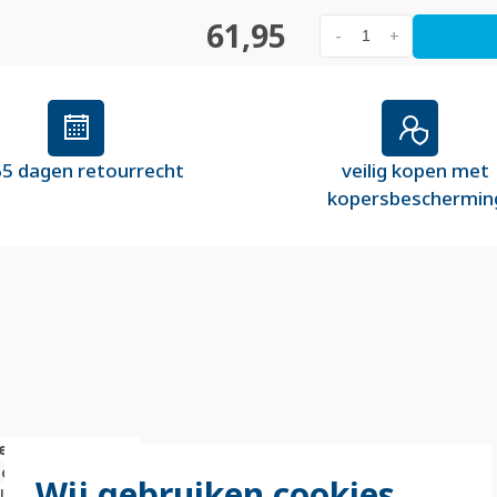
61,95
-
+
5 dagen retourrecht
veilig kopen met
kopersbeschermin
e
iet
Wij gebruiken cookies
illimeter (mm)