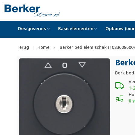
Designseries
Basiselementen
Opbouw (binn
Terug
Home
Berker bed elem schak (1083608600)
|
Berk
Berk bed
Ve
1-
Hu
0 s