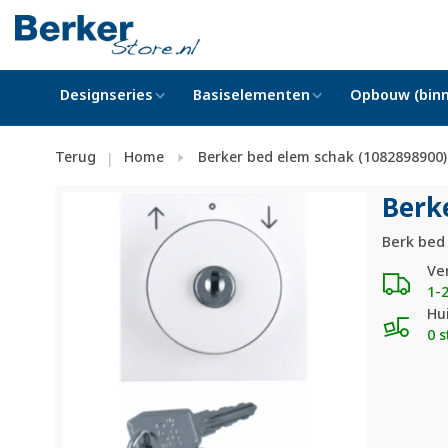
Designseries
Basiselementen
Opbouw (binn
Terug
Home
Berker bed elem schak (1082898900)
|
Berk
Berk bed
Ve
1-
Hu
0 s