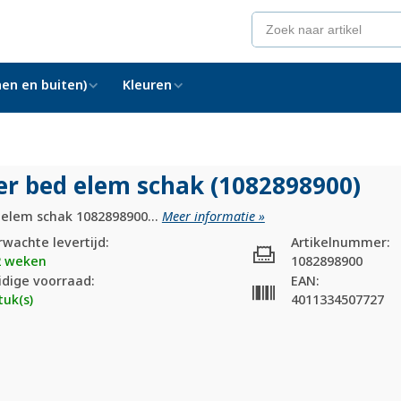
en en buiten)
Kleuren
er bed elem schak (1082898900)
 elem schak 1082898900...
Meer informatie »
rwachte levertijd:
Artikelnummer:
2 weken
1082898900
idige voorraad:
EAN:
tuk(s)
4011334507727