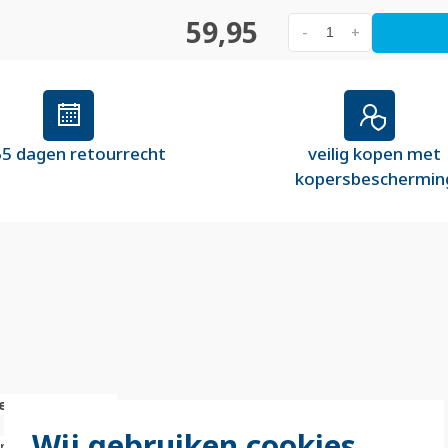
59,95
-
+
5 dagen retourrecht
veilig kopen met
kopersbeschermin
e
Wij gebruiken cookies
limeter (mm)