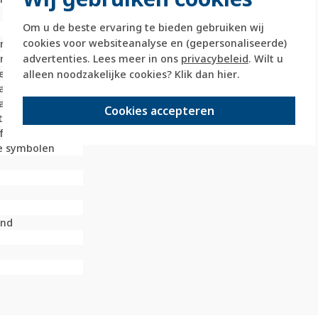
l
Om u de beste ervaring te bieden gebruiken wij
cookies voor websiteanalyse en (gepersonaliseerde)
limeter (mm)
advertenties. Lees meer in ons
privacybeleid
. Wilt u
limeter (mm)
ie
alleen noodzakelijke cookies? Klik dan
hier
.
andeld
ast
Cookies accepteren
tof
fbevestiging
e symbolen
end