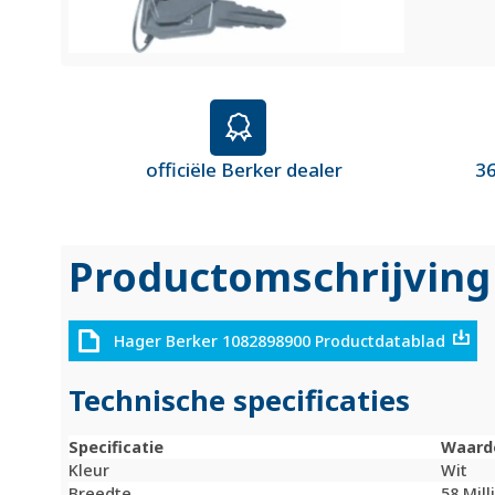
officiële Berker dealer
36
Productomschrijving
Hager Berker 1082898900 Productdatablad
Technische specificaties
Specificatie
Waard
Kleur
Wit
Breedte
58 Mil