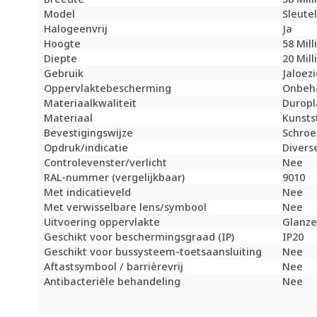
Model
Sleute
Halogeenvrij
Ja
Hoogte
58 Mil
Diepte
20 Mil
Gebruik
Jaloez
Oppervlaktebescherming
Onbeh
Materiaalkwaliteit
Duropl
Materiaal
Kunsts
Bevestigingswijze
Schroe
Opdruk/indicatie
Divers
Controlevenster/verlicht
Nee
RAL-nummer (vergelijkbaar)
9010
Met indicatieveld
Nee
Met verwisselbare lens/symbool
Nee
Uitvoering oppervlakte
Glanz
Geschikt voor beschermingsgraad (IP)
IP20
Geschikt voor bussysteem-toetsaansluiting
Nee
Aftastsymbool / barrièrevrij
Nee
Antibacteriële behandeling
Nee