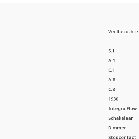
Veelbezochte 
S.1
A.1
C.1
A.8
C.8
1930
Integro Flow
Schakelaar
Dimmer
Stopcontact