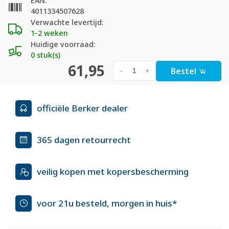
EAN:
4011334507628
Verwachte levertijd:
1-2 weken
Huidige voorraad:
0 stuk(s)
61,95
Bestel
-
+
officiële Berker dealer
365 dagen retourrecht
veilig kopen met kopersbescherming
voor 21u besteld, morgen in huis*