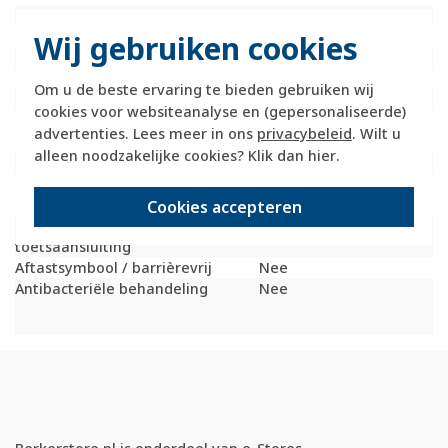
Bevestigingswijze
Schroefbevestiging
Opdruk/indicatie
Diverse symbolen
Wij gebruiken cookies
Controlevenster/verlicht
Nee
RAL-nummer (vergelijkbaar)
7021
Om u de beste ervaring te bieden gebruiken wij
Met indicatieveld
Nee
cookies voor websiteanalyse en (gepersonaliseerde)
Met verwisselbare
Nee
advertenties. Lees meer in ons
privacybeleid
. Wilt u
lens/symbool
alleen noodzakelijke cookies? Klik dan
hier
.
Uitvoering oppervlakte
Mat
Geschikt voor
IP20
beschermingsgraad (IP)
Cookies accepteren
Geschikt voor bussysteem-
Nee
toetsaansluiting
Aftastsymbool / barrièrevrij
Nee
Antibacteriële behandeling
Nee