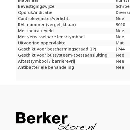
Materiaal
Kunsts
Bevestigingswijze
Schroe
Opdruk/indicatie
Divers
Controlevenster/verlicht
Nee
RAL-nummer (vergelijkbaar)
9010
Met indicatieveld
Nee
Met verwisselbare lens/symbool
Nee
Uitvoering oppervlakte
Mat
Geschikt voor beschermingsgraad (IP)
IP44
Geschikt voor bussysteem-toetsaansluiting
Nee
Aftastsymbool / barrièrevrij
Nee
Antibacteriële behandeling
Nee