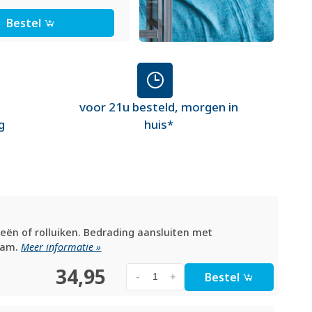
Bestel
voor 21u besteld, morgen in
g
huis*
zieën of rolluiken. Bedrading aansluiten met
aam.
Meer informatie »
34,95
Bestel
-
+