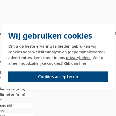
Wij gebruiken cookies
an pijlsymbolen. Geschikt voor jaloezieschakelaars 384103 en 3
Om u de beste ervaring te bieden gebruiken wij
cookies voor websiteanalyse en (gepersonaliseerde)
advertenties. Lees meer in ons
privacybeleid
. Wilt u
e
alleen noodzakelijke cookies? Klik dan
hier
.
illimeter (mm)
Cookies accepteren
nop
illimeter (mm)
illimeter (mm)
ie
andeld
ast