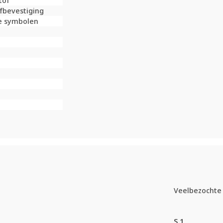
tof
fbevestiging
e symbolen
Veelbezochte 
S.1