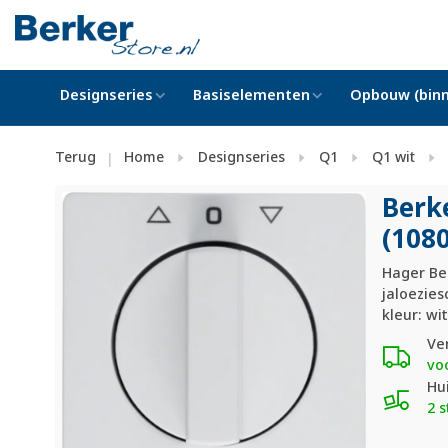
Designseries
Basiselementen
Opbouw (binn
Terug
Home
Designseries
Q1
Q1 wit
|
Berk
(108
Hager Ber
jaloezies
kleur: wi
Ve
vo
Hu
2 s