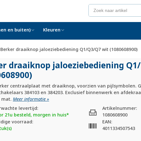
en en buiten)
Kleuren
Berker draaiknop jaloeziebediening Q1/Q3/Q7 wit (1080608900)
er draaiknop jaloeziebediening Q1/
0608900)
ker centraalplaat met draaiknop, voorzien van pijlsymbolen. G
chakelaars 384103 en 384203. Exclusief binnenwerk en afdekraa
t mat.
Meer informatie »
rwachte levertijd:
Artikelnummer:
or 21u besteld, morgen in huis*
1080608900
idige voorraad:
EAN:
tuk(s)
4011334507543