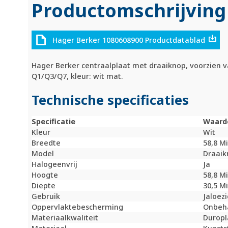
Productomschrijving
Hager Berker 1080608900 Productdatablad
Hager Berker centraalplaat met draaiknop, voorzien v
Q1/Q3/Q7, kleur: wit mat.
Technische specificaties
Specificatie
Waard
Kleur
Wit
Breedte
58,8 M
Model
Draaik
Halogeenvrij
Ja
Hoogte
58,8 M
Diepte
30,5 M
Gebruik
Jaloez
Oppervlaktebescherming
Onbeh
Materiaalkwaliteit
Duropl