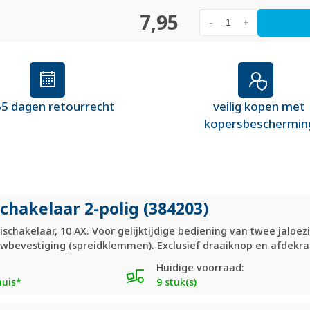
7,95
-
+
5 dagen retourrecht
veilig kopen met
kopersbeschermin
schakelaar 2-polig (384203)
ischakelaar, 10 AX. Voor gelijktijdige bediening van twee jaloe
wbevestiging (spreidklemmen). Exclusief draaiknop en afdekr
Huidige voorraad:
huis*
9 stuk(s)