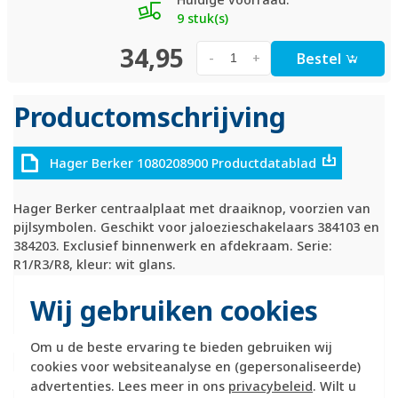
9 stuk(s)
34,95
Bestel
-
+
Productomschrijving
Hager Berker 1080208900 Productdatablad
Hager Berker centraalplaat met draaiknop, voorzien van
pijlsymbolen. Geschikt voor jaloezieschakelaars 384103 en
384203. Exclusief binnenwerk en afdekraam. Serie:
R1/R3/R8, kleur: wit glans.
Technische specificaties
Wij gebruiken cookies
Specificatie
Waarde
Om u de beste ervaring te bieden gebruiken wij
Kleur
Wit
cookies voor websiteanalyse en (gepersonaliseerde)
Breedte
58 Millimeter (mm)
advertenties. Lees meer in ons
privacybeleid
. Wilt u