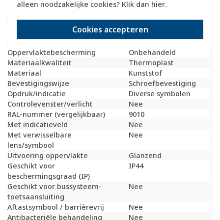
Model
Draaiknop
alleen noodzakelijke cookies? Klik dan
hier
.
Halogeenvrij
Ja
Hoogte
58 Millimeter (mm)
Cookies accepteren
Diepte
26 Millimeter (mm)
Gebruik
Jaloezie
Oppervlaktebescherming
Onbehandeld
Materiaalkwaliteit
Thermoplast
Materiaal
Kunststof
Bevestigingswijze
Schroefbevestiging
Opdruk/indicatie
Diverse symbolen
Controlevenster/verlicht
Nee
RAL-nummer (vergelijkbaar)
9010
Met indicatieveld
Nee
Met verwisselbare
Nee
lens/symbool
Uitvoering oppervlakte
Glanzend
Geschikt voor
IP44
beschermingsgraad (IP)
Geschikt voor bussysteem-
Nee
toetsaansluiting
Aftastsymbool / barrièrevrij
Nee
Antibacteriële behandeling
Nee