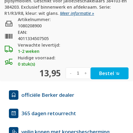
pijlsymbolen. Geschikt voor jaloezieschakelaars 384103 en
384203. Exclusief binnenwerk en afdekraam. Serie:
R1/R3/R8, kleur: wit glans.
Meer informatie »
Artikelnummer:
1080208900
EAN:
4011334507505
Verwachte levertijd:
1-2 weken
Huidige voorraad:
0 stuk(s)
13,95
Bestel
-
+
officiële Berker dealer
365 dagen retourrecht
veilig kopen met kopersbescherming