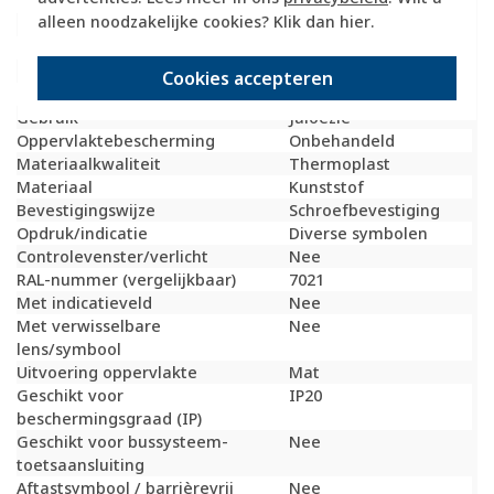
Breedte
58 Millimeter (mm)
alleen noodzakelijke cookies? Klik dan
hier
.
Model
Draaiknop
Halogeenvrij
Ja
Hoogte
58 Millimeter (mm)
Cookies accepteren
Diepte
20 Millimeter (mm)
Gebruik
Jaloezie
Oppervlaktebescherming
Onbehandeld
Materiaalkwaliteit
Thermoplast
Materiaal
Kunststof
Bevestigingswijze
Schroefbevestiging
Opdruk/indicatie
Diverse symbolen
Controlevenster/verlicht
Nee
RAL-nummer (vergelijkbaar)
7021
Met indicatieveld
Nee
Met verwisselbare
Nee
lens/symbool
Uitvoering oppervlakte
Mat
Geschikt voor
IP20
beschermingsgraad (IP)
Geschikt voor bussysteem-
Nee
toetsaansluiting
Aftastsymbool / barrièrevrij
Nee