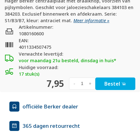
Hager Berker centraalplaat met draaiknop, voorzien van
pijlsymbolen. Geschikt voor jaloezieschakelaars 384103 en
384203. Exclusief binnenwerk en afdekraam. Serie:
S1/B3/B7, kleur: antraciet mat.
Meer informatie »
Artikelnummer:
1080160600
EAN:
4011334507475
Verwachte levertijd:
voor maandag 21u besteld, dinsdag in huis*
Huidige voorraad:
17 stuk(s)
7,95
Bestel
-
+
officiële Berker dealer
365 dagen retourrecht