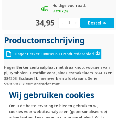
Huidige voorraad:
9 stuk(s)
34,95
Bestel
-
+
Productomschrijving
Hager Berker 1080160600 Productdatablad
Hager Berker centraalplaat met draaiknop, voorzien van
pijlsymbolen. Geschikt voor jaloezieschakelaars 384103 en
384203. Exclusief binnenwerk en afdekraam. Serie:
S1/B3/B7, kleur: antraciet mat.
Wij gebruiken cookies
Technische specificaties
Om u de beste ervaring te bieden gebruiken wij
Specificatie
Waarde
cookies voor websiteanalyse en (gepersonaliseerde)
Kleur
Antraciet
advertenties. Lees meer in ons
privacybeleid
. Wilt u