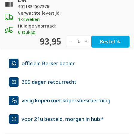
EAN:
4011334507376
Verwachte levertijd:
1-2 weken
Huidige voorraad:
0 stuk(s)
93,95
Bestel
-
+
officiële Berker dealer
365 dagen retourrecht
veilig kopen met kopersbescherming
voor 21u besteld, morgen in huis*