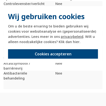
Controlevenster/verlicht
Nee
RAL-nummer
9006
(vergelijkbaar)
Wij gebruiken cookies
Met indicatieveld
Nee
Met verwisselbare
Nee
Om u de beste ervaring te bieden gebruiken wij
lens/symbool
cookies voor websiteanalyse en (gepersonaliseerde)
Uitvoering oppervlakte
Mat
advertenties. Lees meer in ons
privacybeleid
. Wilt u
Geschikt voor
IP20
alleen noodzakelijke cookies? Klik dan
hier
.
beschermingsgraad (IP)
Geschikt voor
Nee
bussysteem-
Cookies accepteren
toetsaansluiting
Aftastsymbool /
Nee
barrièrevrij
Antibacteriële
Nee
behandeling