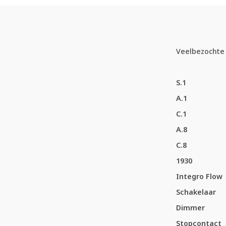
Veelbezochte 
S.1
A.1
C.1
A.8
C.8
1930
Integro Flow
Schakelaar
Dimmer
Stopcontact