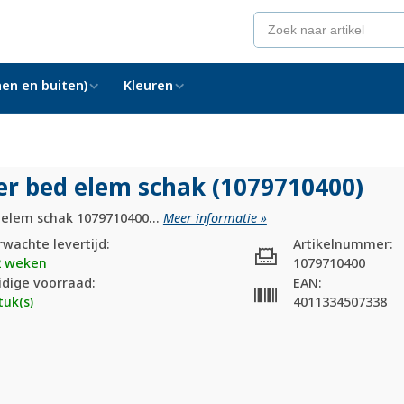
en en buiten)
Kleuren
er bed elem schak (1079710400)
 elem schak 1079710400...
Meer informatie »
rwachte levertijd:
Artikelnummer:
2 weken
1079710400
idige voorraad:
EAN:
tuk(s)
4011334507338