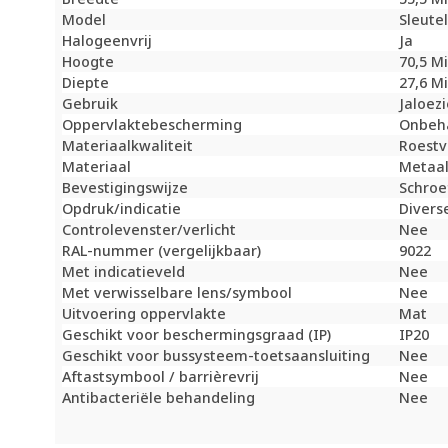
Model
Sleute
Halogeenvrij
Ja
Hoogte
70,5 M
Diepte
27,6 M
Gebruik
Jaloez
Oppervlaktebescherming
Onbeh
Materiaalkwaliteit
Roestva
Materiaal
Metaa
Bevestigingswijze
Schroe
Opdruk/indicatie
Divers
Controlevenster/verlicht
Nee
RAL-nummer (vergelijkbaar)
9022
Met indicatieveld
Nee
Met verwisselbare lens/symbool
Nee
Uitvoering oppervlakte
Mat
Geschikt voor beschermingsgraad (IP)
IP20
Geschikt voor bussysteem-toetsaansluiting
Nee
Aftastsymbool / barrièrevrij
Nee
Antibacteriële behandeling
Nee