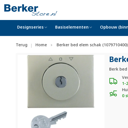
Designseries
Basiselementen
Opbouw (binn
Terug
Home
Berker bed elem schak (1079710400)
|
Berk
Berk bed
Ve
1-
Hu
0 s