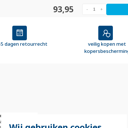
93,95
-
+
5 dagen retourrecht
veilig kopen met
kopersbeschermin
e
ststaal ( RVS )
Wij gebruiken cookies
illimeter (mm)