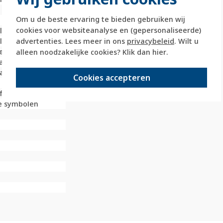
l
Om u de beste ervaring te bieden gebruiken wij
cookies voor websiteanalyse en (gepersonaliseerde)
illimeter (mm)
advertenties. Lees meer in ons
privacybeleid
. Wilt u
illimeter (mm)
ie
alleen noodzakelijke cookies? Klik dan
hier
.
andeld
ststaal ( RVS )
Cookies accepteren
l
fbevestiging
e symbolen