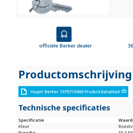
officiële Berker dealer
36
Productomschrijving
Hager Berker 1079710400 Productdatablad
Technische specificaties
Specificatie
Waard
Kleur
Roestva
Breedte
55,5 M