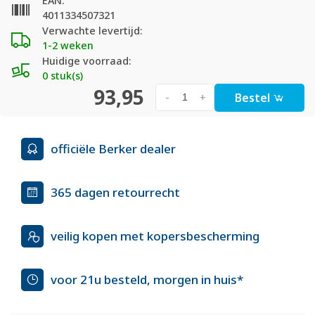
EAN:
4011334507321
Verwachte levertijd:
1-2 weken
Huidige voorraad:
0 stuk(s)
93,95
Bestel
-
+
officiële Berker dealer
365 dagen retourrecht
veilig kopen met kopersbescherming
voor 21u besteld, morgen in huis*