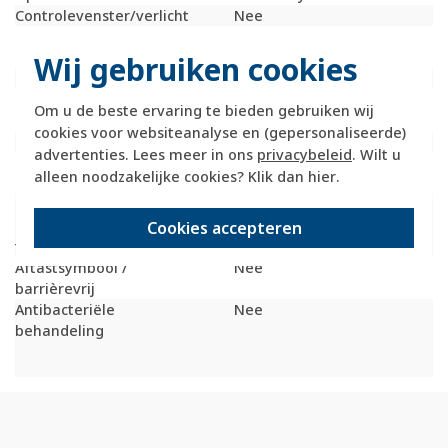
Controlevenster/verlicht
Nee
RAL-nummer
9006
(vergelijkbaar)
Wij gebruiken cookies
Met indicatieveld
Nee
Met verwisselbare
Nee
Om u de beste ervaring te bieden gebruiken wij
lens/symbool
cookies voor websiteanalyse en (gepersonaliseerde)
Uitvoering oppervlakte
Mat
advertenties. Lees meer in ons
privacybeleid
. Wilt u
Geschikt voor
IP20
alleen noodzakelijke cookies? Klik dan
hier
.
beschermingsgraad (IP)
Geschikt voor
Nee
bussysteem-
Cookies accepteren
toetsaansluiting
Aftastsymbool /
Nee
barrièrevrij
Antibacteriële
Nee
behandeling