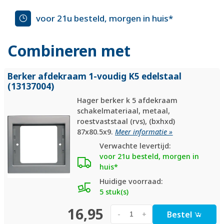
voor 21u besteld, morgen in huis*
Combineren met
Berker afdekraam 1-voudig K5 edelstaal
(13137004)
Hager berker k 5 afdekraam
schakelmateriaal, metaal,
roestvaststaal (rvs), (bxhxd)
87x80.5x9.
Meer informatie »
Verwachte levertijd:
voor 21u besteld, morgen in
huis*
Huidige voorraad:
5 stuk(s)
16,95
Bestel
-
+