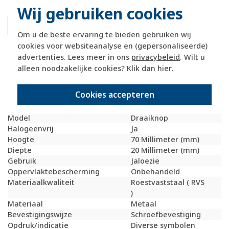
Wij gebruiken cookies
Hager Berker 1077710400 Productdatablad
Om u de beste ervaring te bieden gebruiken wij
cookies voor websiteanalyse en (gepersonaliseerde)
Technische specificaties
advertenties. Lees meer in ons
privacybeleid
. Wilt u
alleen noodzakelijke cookies? Klik dan
hier
.
Specificatie
Waarde
Kleur
Roestvaststaal ( RVS
Cookies accepteren
)
Breedte
55 Millimeter (mm)
Model
Draaiknop
Halogeenvrij
Ja
Hoogte
70 Millimeter (mm)
Diepte
20 Millimeter (mm)
Gebruik
Jaloezie
Oppervlaktebescherming
Onbehandeld
Materiaalkwaliteit
Roestvaststaal ( RVS
)
Materiaal
Metaal
Bevestigingswijze
Schroefbevestiging
Opdruk/indicatie
Diverse symbolen