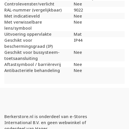
Controlevenster/verlicht
Nee
RAL-nummer (vergelijkbaar)
9022
Met indicatieveld
Nee
Met verwisselbare
Nee
lens/symbool
Uitvoering oppervlakte
Mat
Geschikt voor
IP44
beschermingsgraad (IP)
Geschikt voor bussysteem-
Nee
toetsaansluiting
Aftastsymbool / barrièrevrij
Nee
Antibacteriële behandeling
Nee
Berkerstore.nl is onderdeel van e-Stores
International B.V. en geen webwinkel of
onderdeel van Hager