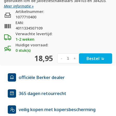
gebruiken icm de jaloezieschakelaars 384103 en 384203.
Meer informatie »
Artikelnummer:
1077710400
EAN:
4011334507109
Verwachte levertijd:
1-2 weken
Huidige voorraad:
0 stuk(s)
18,95
Bestel
-
+
officiële Berker dealer
365 dagen retourrecht
veilig kopen met kopersbescherming