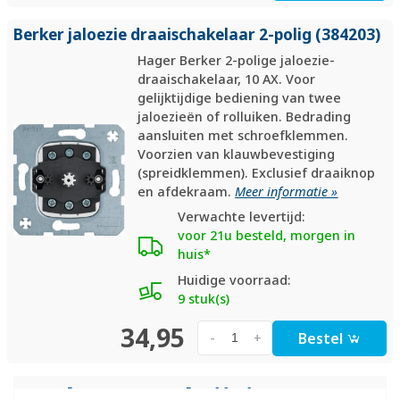
Berker jaloezie draaischakelaar 2-polig (384203)
Hager Berker 2-polige jaloezie-
draaischakelaar, 10 AX. Voor
gelijktijdige bediening van twee
jaloezieën of rolluiken. Bedrading
aansluiten met schroefklemmen.
Voorzien van klauwbevestiging
(spreidklemmen). Exclusief draaiknop
en afdekraam.
Meer informatie »
Verwachte levertijd:
voor 21u besteld, morgen in
huis*
Huidige voorraad:
9 stuk(s)
34,95
Bestel
-
+
Productomschrijving