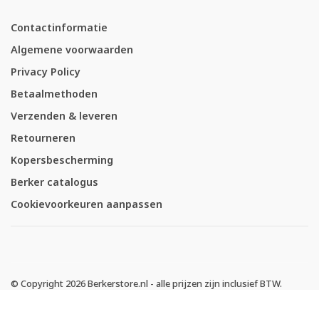
Contactinformatie
Algemene voorwaarden
Privacy Policy
Betaalmethoden
Verzenden & leveren
Retourneren
Kopersbescherming
Berker catalogus
Cookievoorkeuren aanpassen
© Copyright 2026 Berkerstore.nl - alle prijzen zijn inclusief BTW.
-
Berkerstore.nl
scoort
4.64
/
5
met
1827
klantbeoordelingen op
Trusted Shops