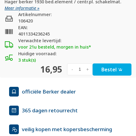
Hager berker 1930 bed.element / centr.pl. schakelmat.
Meer informatie »
Artikelnummer:
106420
EAN:
4011334236245
Verwachte levertijd:
voor 21u besteld, morgen in huis*
Huidige voorraad:
3 stuk(s)
16,95
Bestel
-
+
officiële Berker dealer
365 dagen retourrecht
veilig kopen met kopersbescherming