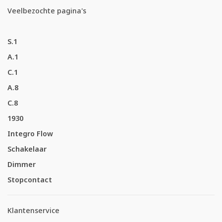
Veelbezochte pagina's
S.1
A.1
C.1
A.8
C.8
1930
Integro Flow
Schakelaar
Dimmer
Stopcontact
Klantenservice