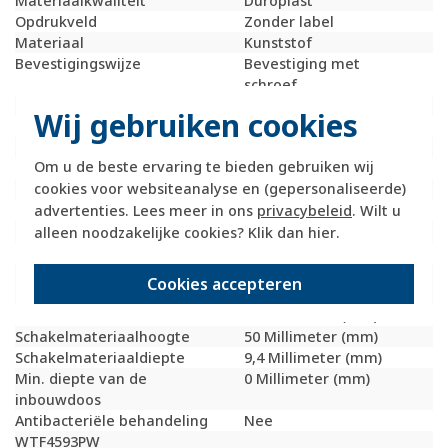
Materiaalkwaliteit
Duroplast
Opdrukveld
Zonder label
Materiaal
Kunststof
Bevestigingswijze
Bevestiging met
schroef
Kroonsteen
Nee
Wij gebruiken cookies
RAL-nummer (vergelijkbaar)
9010
Met stofbescherming
Nee
Om u de beste ervaring te bieden gebruiken wij
Met opdruk
Nee
cookies voor websiteanalyse en (gepersonaliseerde)
Incl. connectoren
Nee
advertenties. Lees meer in ons
privacybeleid
. Wilt u
Draagring
Nee
Transparant
Nee
alleen noodzakelijke cookies? Klik dan
hier
.
Uitvoering oppervlakte
Glanzend
Geschikt voor
IP20
Cookies accepteren
beschermingsgraad (IP)
Schakelmateriaalbreedte
50 Millimeter (mm)
Schakelmateriaalhoogte
50 Millimeter (mm)
Schakelmateriaaldiepte
9,4 Millimeter (mm)
Min. diepte van de
0 Millimeter (mm)
inbouwdoos
Antibacteriële behandeling
Nee
WTF4593PW