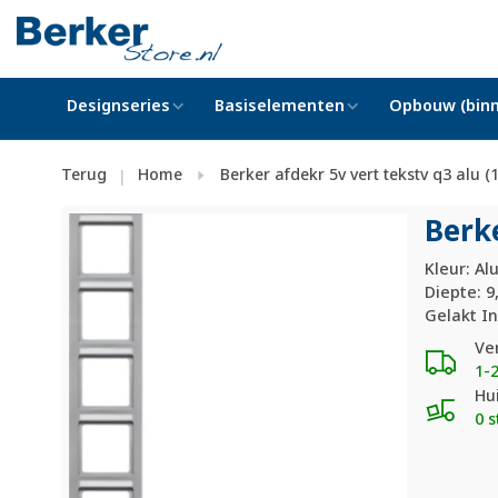
Designseries
Basiselementen
Opbouw (binn
Terug
Home
Berker afdekr 5v vert tekstv q3 alu 
|
Berke
Kleur: Al
Diepte: 
Gelakt In
Ve
1-
Hu
0 s