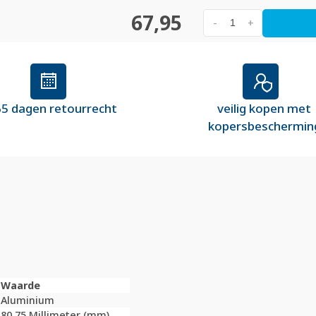
67,95
-
+
5 dagen retourrecht
veilig kopen met
kopersbeschermin
Waarde
Aluminium
80,75 Millimeter (mm)