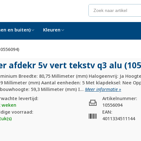
en en buiten)
Kleuren
(10556094)
r afdekr 5v vert tekstv q3 alu (10
uminium Breedte: 80,75 Millimeter (mm) Halogeenvrij: Ja Hoogte
9,9 Millimeter (mm) Aantal eenheden: 5 Met klapdeksel: Nee O
bouwhoogte: 59,3 Millimeter (mm) I...
Meer informatie »
rwachte levertijd:
Artikelnummer:
2 weken
10556094
idige voorraad:
EAN:
tuk(s)
4011334511144