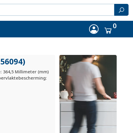
0
556094)
: 364,5 Millimeter (mm)
ppervlaktebescherming: