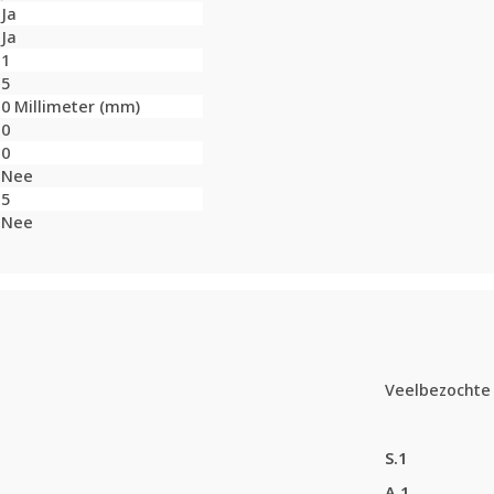
Ja
Ja
1
5
0 Millimeter (mm)
0
0
Nee
5
Nee
Veelbezochte 
S.1
A.1