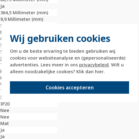
Ja
364,5 Millimeter (mm)
9,9 Millimeter (mm)
5
Nee
Wij gebruiken cookies
Onbehandeld
59,3 Millimeter (mm)
Om u de beste ervaring te bieden gebruiken wij
59,3 Millimeter (mm)
cookies voor websiteanalyse en (gepersonaliseerde)
Ja
advertenties. Lees meer in ons
privacybeleid
. Wilt u
Thermoplast
Kunststof
alleen noodzakelijke cookies? Klik dan
hier
.
Klembevestiging
Verticaal
Cookies accepteren
7021
IK02
IP20
Nee
Nee
Mat
Ja
Ja