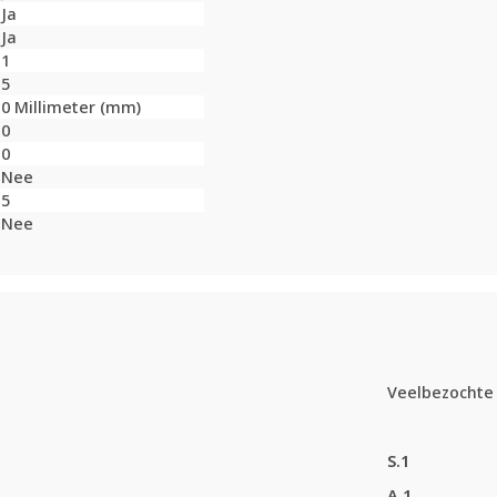
Ja
Ja
1
5
0 Millimeter (mm)
0
0
Nee
5
Nee
Veelbezochte 
S.1
A.1