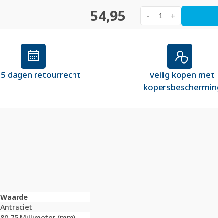
54,95
-
+
5 dagen retourrecht
veilig kopen met
kopersbeschermin
Waarde
Antraciet
80,75 Millimeter (mm)