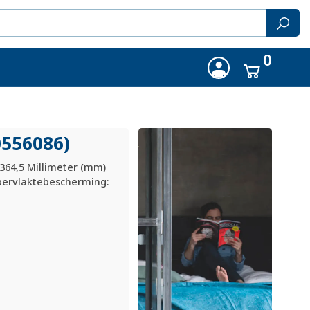
0
0556086)
 364,5 Millimeter (mm)
ppervlaktebescherming: