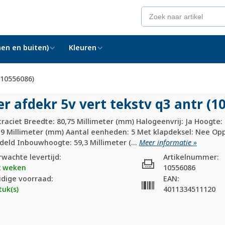
en en buiten)
Kleuren
 (10556086)
r afdekr 5v vert tekstv q3 antr (1
traciet Breedte: 80,75 Millimeter (mm) Halogeenvrij: Ja Hoogte:
9,9 Millimeter (mm) Aantal eenheden: 5 Met klapdeksel: Nee O
eld Inbouwhoogte: 59,3 Millimeter (...
Meer informatie »
rwachte levertijd:
Artikelnummer:
2 weken
10556086
idige voorraad:
EAN:
tuk(s)
4011334511120