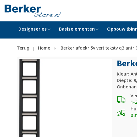
Designseries
Basiselementen
Opbouw (binn
Terug
Home
Berker afdekr 5v vert tekstv q3 antr
|
Berke
Kleur: An
Diepte: 
Onbehand
Ve
1-
Hu
0 s