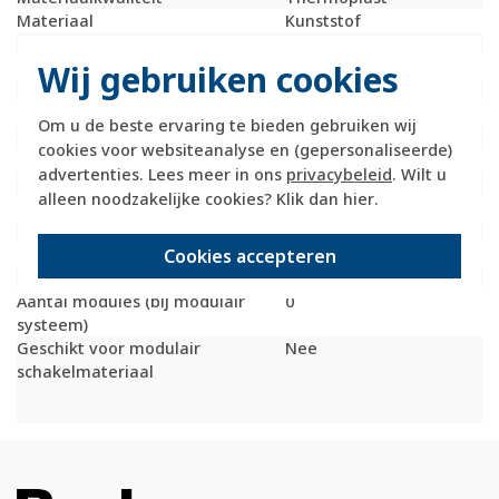
Materiaal
Kunststof
Met afdekraam
Nee
Wij gebruiken cookies
Montagerichting
Verticaal
RAL-nummer (vergelijkbaar)
9022
Beschermingsgraad (IP)
IP20
Om u de beste ervaring te bieden gebruiken wij
Transparant
Nee
cookies voor websiteanalyse en (gepersonaliseerde)
Uitvoering oppervlakte
Mat
advertenties. Lees meer in ons
privacybeleid
. Wilt u
Met wartelinvoering
Nee
alleen noodzakelijke cookies? Klik dan
hier
.
Met kanaalinvoering
Ja
Schakelmateriaalbreedte
224 Millimeter (mm)
Cookies accepteren
Schakelmateriaalhoogte
88,5 Millimeter (mm)
Schakelmateriaaldiepte
41,5 Millimeter (mm)
Aantal modules (bij modulair
0
systeem)
Geschikt voor modulair
Nee
schakelmateriaal