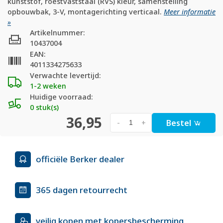
kunststof, roestvaststaal (RVS) kleur, samenstelling
opbouwbak, 3-V, montagerichting verticaal.
Meer informatie
»
Artikelnummer:
10437004
EAN:
4011334275633
Verwachte levertijd:
1-2 weken
Huidige voorraad:
0 stuk(s)
36,95
Bestel
-
+
officiële Berker dealer
365 dagen retourrecht
veilig kopen met kopersbescherming