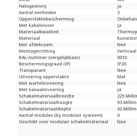
Halogeenvrij
Ja
Aantal eenheden
3
Oppervlaktebescherming
Onbehan
Met kabelinvoer
Ja
Materiaalkwaliteit
Thermop
Materiaal
Kunststo
Met afdekraam
Nee
Montagerichting
Verticaal
RAL-nummer (vergelijkbaar)
9010
Beschermingsgraad (IP)
IP20
Transparant
Nee
Uitvoering oppervlakte
Mat
Met wartelinvoering
Nee
Met kanaalinvoering
Ja
Schakelmateriaalbreedte
225 Mill
Schakelmateriaalhoogte
93 Milli
Schakelmateriaaldiepte
42 Milli
Aantal modules (bij modulair systeem)
0
Geschikt voor modulair schakelmateriaal
Nee