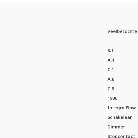
Veelbezochte 
S.1
A.1
C.1
A.8
C.8
1930
Integro Flow
Schakelaar
Dimmer
Stopcontact