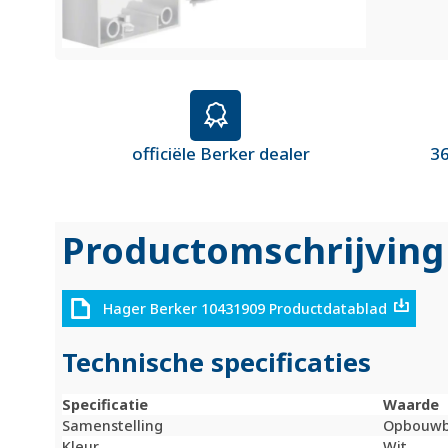
officiële Berker dealer
36
Productomschrijving
Hager Berker 10431909 Productdatablad
Technische specificaties
Specificatie
Waarde
Samenstelling
Opbouw
Kleur
Wit