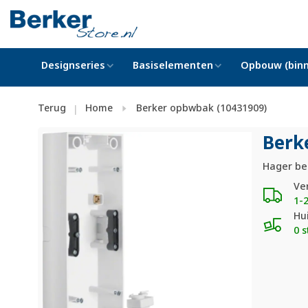
Designseries
Basiselementen
Opbouw (binn
Terug
Home
Berker opbwbak (10431909)
|
Berk
Hager be
Ve
1-
Hu
0 s