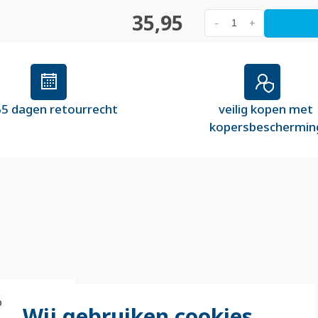
35,95
-
+
5 dagen retourrecht
veilig kopen met
kopersbeschermin
bak
Wij gebruiken cookies