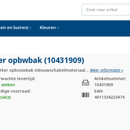
en en buiten)
Kleuren
er opbwbak (10431909)
rker opbouwbak inbouwschakelmateriaal...
Meer informatie »
rwachte levertijd:
Artikelnummer:
2 weken
10431909
idige voorraad:
EAN:
tuk(s)
4011334223474